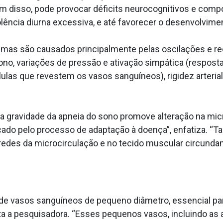
ém disso, pode provocar déficits neurocognitivos e compo
lência diurna excessiva, e até favorecer o desenvolvim
lemas são causados principalmente pelas oscilações e r
ono, variações de pressão e ativação simpática (respost
lulas que revestem os vasos sanguíneos), rigidez arteria
e a gravidade da apneia do sono promove alteração na mic
ado pelo processo de adaptação à doença”, enfatiza. “T
redes da microcirculação e no tecido muscular circundan
e vasos sanguíneos de pequeno diâmetro, essencial para 
ta a pesquisadora. “Esses pequenos vasos, incluindo as a