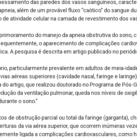
pessamento das paredes dos vasos sanguíneos, caracter
pneia, além de um provável fluxo “caótico” do sangue d
 de atividade celular na camada de revestimento dos va
primoramento do manejo da apneia obstrutiva do sono, c
nsequentemente, o aparecimento de complicações cardiov
ca. A pesquisa é descrita em artigo publicado no periódi
ório, particularmente prevalente em adultos de meia-idad
ias aéreas superiores (cavidade nasal, faringe e laringe)
ra do artigo, que realizou doutorado no Programa de Pós-G
ução da ventilação pulmonar, queda nos níveis de oxigê
urante o sono.”
de obstrução parcial ou total da faringe (garganta), c
berturas da via aérea superior, que ocorrem inúmeras vez
temente ligada a complicações cardiovasculares, como hi