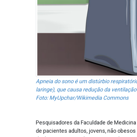
Apneia do sono é um distúrbio respiratóri
laringe), que causa redução da ventilaçã
Foto: MyUpchar/Wikimedia Commons
Pesquisadores da Faculdade de Medicina (
de pacientes adultos, jovens, não obesos