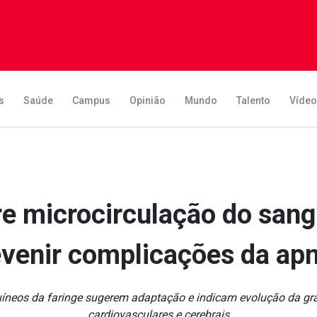
s
Saúde
Campus
Opinião
Mundo
Talento
Víde
e microcirculação do sang
evenir complicações da apn
neos da faringe sugerem adaptação e indicam evolução da gra
cardiovasculares e cerebrais