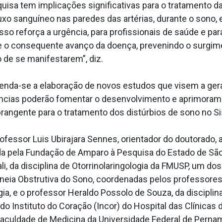
squisa tem implicações significativas para o tratamento 
luxo sanguíneo nas paredes das artérias, durante o sono,
sso reforça a urgência, para profissionais de saúde e para
e o consequente avanço da doença, prevenindo o surgim
 de se manifestarem”, diz.
omenda-se a elaboração de novos estudos que visem a gera
ências poderão fomentar o desenvolvimento e aprimorame
rangente para o tratamento dos distúrbios de sono no Si
professor Luis Ubirajara Sennes, orientador do doutorado,
da pela Fundação de Amparo à Pesquisa do Estado de São 
i, da disciplina de Otorrinolaringologia da FMUSP, um d
pneia Obstrutiva do Sono, coordenadas pelos professores
gia, e o professor Heraldo Possolo de Souza, da discipl
 Instituto do Coração (Incor) do Hospital das Clínicas 
 Faculdade de Medicina da Universidade Federal de Perna