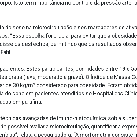
corpo. Isto tem importância no controle da pressão arter
neia do sono na microcirculação e nos marcadores de ativ
os. “Essa escolha foi crucial para evitar que a obesidad
ndisse os desfechos, permitindo que os resultados obse
Fahl.
pacientes. Estes participantes, com idades entre 19 e 55
s graus (leve, moderado e grave). O Índice de Massa Co
mar de 30 kg/m² considerado para obesidade. Foram obtid
eia do sono em pacientes atendidos no Hospital das Clí
vadas em parafina.
 técnicas avançadas de imuno-histoquímica, sob a super
o possível avaliar a microcirculação, quantificar a exp
teríolas”, relata a pesquisadora. “A morfometria consiste