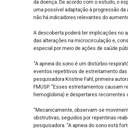
da doença. De acordo com o estudo, o es
uma possível adaptação à progressão da a
não há indicadores relevantes do aumento
A descoberta poderá ter implicações no a
das alterações na microcirculação e, co
especial por meio de ações de saúde públi
“A apneia do sono é um distúrbio respirat
eventos repetitivos de estreitamento das v
pesquisadora Kristine Fahl, primeira auto
FMUSP. “Esses estreitamentos causam red
hemoglobina) e despertares recorrentes d
“Mecanicamente, observam-se movimentos 
obstrutivas, seguidos por repentinas rea
pesquisadora. “A apneia do sono está for