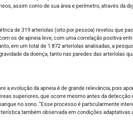
neos, assim como de sua área e perímetro, através da d
étrica de 319 arteríolas (oito por pessoa) revelou que 
 os de apneia leve, com uma correlação positiva entre 
anto, em um total de 1.872 arteríolas analisadas, a pes
ravidade da doença, tanto nas paredes das arteríolas qu
re a evolução da apneia é de grande relevância, pois ap
aéreas superiores, que ocorre mesmo antes da detecção 
sangue no sono. “Esse processo é particularmente intere
cterística também observada em condições adaptativas c