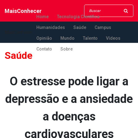
MaisConhecer
Home
Tecnologia Científica
Humanidades
Saúde
Campus
MaisConhecer
Opinião
Mundo
Talento
Vídeos
Contato
Sobre
Saúde
O estresse pode ligar a
depressão e a ansiedade
a doenças
cardiovasculares