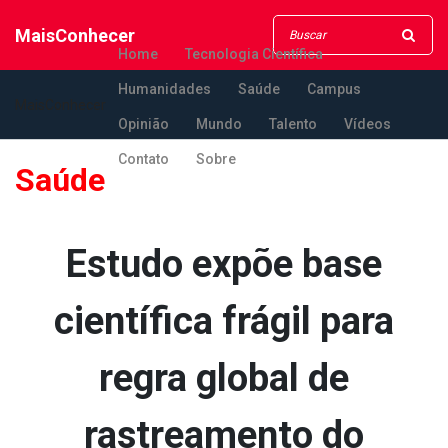
MaisConhecer
Home
Tecnologia Científica
Humanidades
Saúde
Campus
MaisConhecer
Opinião
Mundo
Talento
Vídeos
Contato
Sobre
Saúde
Estudo expõe base
científica frágil para
regra global de
rastreamento do