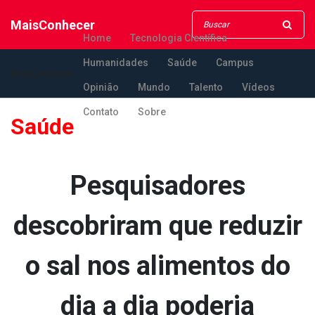
MaisConhecer
Home
Tecnologia Científica
Humanidades
Saúde
Campus
MaisConhecer
Opinião
Mundo
Talento
Vídeos
Contato
Sobre
Saúde
Pesquisadores
descobriram que reduzir
o sal nos alimentos do
dia a dia poderia