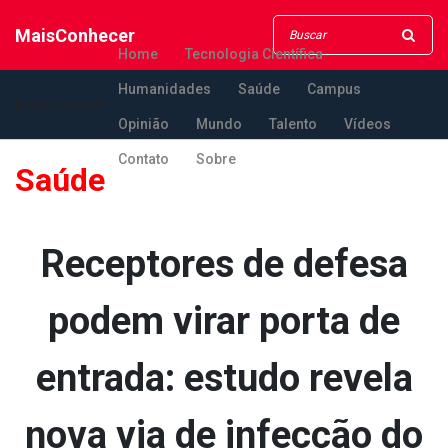
MaisConhecer
Home
Tecnologia Científica
Humanidades
Saúde
Campus
MaisConhecer
Opinião
Mundo
Talento
Vídeos
Contato
Sobre
Saúde
Receptores de defesa
podem virar porta de
entrada: estudo revela
nova via de infecção do