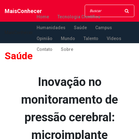
MaisConhecer
Home
Tecnologia Científica
Humanidades
Saúde
Campus
MaisConhecer
Opinião
Mundo
Talento
Vídeos
Contato
Sobre
Saúde
Inovação no
monitoramento de
pressão cerebral:
microimplante