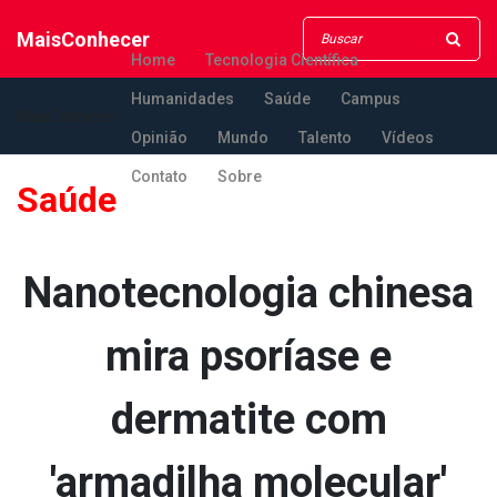
MaisConhecer
Home
Tecnologia Científica
Humanidades
Saúde
Campus
MaisConhecer
Opinião
Mundo
Talento
Vídeos
Contato
Sobre
Saúde
Nanotecnologia chinesa
mira psoríase e
dermatite com
'armadilha molecular'