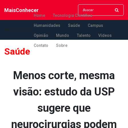
MaisConhecer
Home
Tecnologia Científica
Humanidades
Saúde
Campus
MaisConhecer
Opinião
Mundo
Talento
Vídeos
Contato
Sobre
Saúde
Menos corte, mesma
visão: estudo da USP
sugere que
neurocirurgias podem