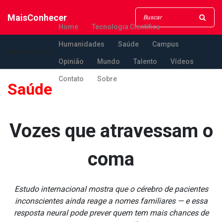
MaisConhecer
Home
Tecnologia Científica
Humanidades
Saúde
Campus
MaisConhecer
Opinião
Mundo
Talento
Vídeos
Contato
Sobre
Saúde
Vozes que atravessam o
coma
Estudo internacional mostra que o cérebro de pacientes
inconscientes ainda reage a nomes familiares — e essa
resposta neural pode prever quem tem mais chances de