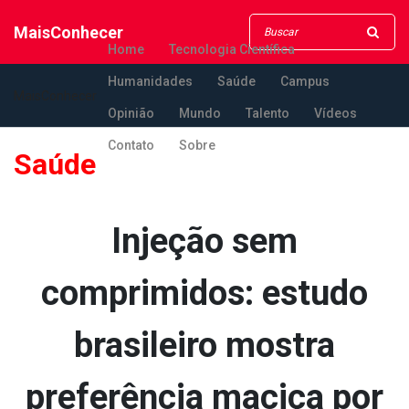
MaisConhecer
Home
Tecnologia Científica
Humanidades
Saúde
Campus
MaisConhecer
Opinião
Mundo
Talento
Vídeos
Contato
Sobre
Saúde
Injeção sem
comprimidos: estudo
brasileiro mostra
preferência maciça por