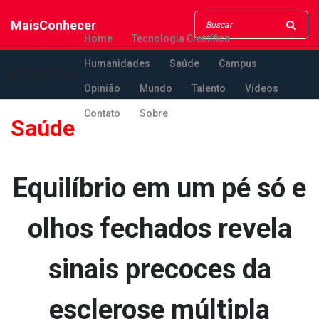
MaisConhecer
Home
Tecnologia Científica
Humanidades
Saúde
Campus
MaisConhecer
Opinião
Mundo
Talento
Vídeos
Contato
Sobre
Saúde
Equilíbrio em um pé só e
olhos fechados revela
sinais precoces da
esclerose múltipla