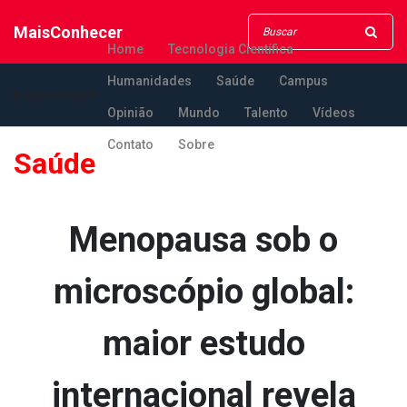
MaisConhecer
Home
Tecnologia Científica
Humanidades
Saúde
Campus
MaisConhecer
Opinião
Mundo
Talento
Vídeos
Contato
Sobre
Saúde
Menopausa sob o
microscópio global:
maior estudo
internacional revela