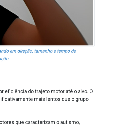
riando em direção, tamanho e tempo de
ação
ficiência do trajeto motor até o alvo. O
nificativamente mais lentos que o grupo
otores que caracterizam o autismo,