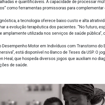
hadas e quantificáveis. A capacidade de processar múlti
os” como ferramentas promissoras para complementar 
gnóstica, a tecnologia oferece baixo custo e alta atrati
 a evolução terapêutica dos pacientes. “No futuro, es
e amplamente utilizada nos serviços de saúde pública”,
o do Desempenho Motor em Indivíduos com Transtorno do E
mersiva”, está disponível no Banco de Teses da USP. O j
en Heal, que hospeda diversos jogos que auxiliam no di
dições de saúde.