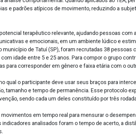
 a análise comportamental. Quando aplicados ao TEA, pe
pias e padrões atípicos de movimento, reduzindo a subjet
potencial terapêutico relevante, ajudando pessoas com
omunicativas e emocionais, em um ambiente lúdico e esti
 município de Tatuí (SP), foram recrutadas 38 pessoas c
 com idade entre 5 e 25 anos. Para compor o grupo cont
s para corresponder em gênero e faixa etária com o out
, no qual o participante deve usar seus braços para inte
ão, tamanho e tempo de permanência. Esse protocolo exp
venção, sendo cada um deles constituído por três rodad
s movimentos em tempo real para mensurar o desempenho 
indicadores analisados foram o tempo de acerto, a distân
s.