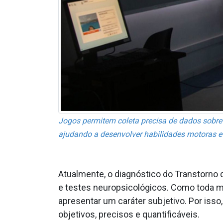
Jogos permitem coleta precisa de dados sobre 
ajudando a desenvolver habilidades motoras 
Atualmente, o diagnóstico do Transtorno d
e testes neuropsicológicos. Como toda
apresentar um caráter subjetivo. Por is
objetivos, precisos e quantificáveis.