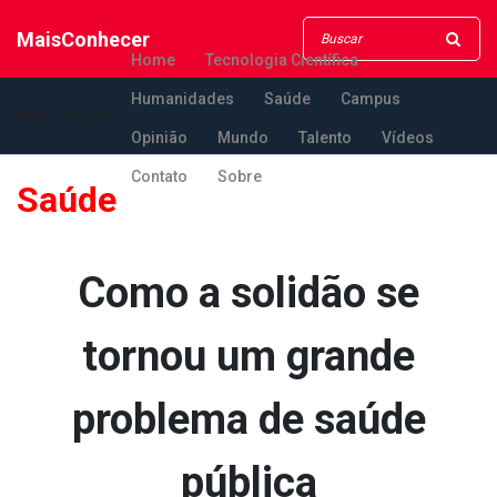
MaisConhecer
Home
Tecnologia Científica
Humanidades
Saúde
Campus
MaisConhecer
Opinião
Mundo
Talento
Vídeos
Contato
Sobre
Saúde
Como a solidão se
tornou um grande
problema de saúde
pública