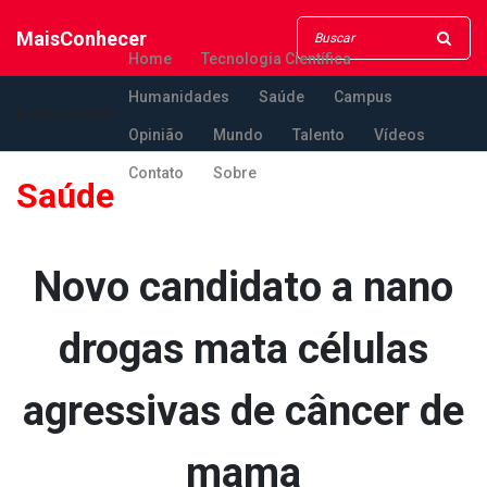
MaisConhecer
Home
Tecnologia Científica
Humanidades
Saúde
Campus
MaisConhecer
Opinião
Mundo
Talento
Vídeos
Contato
Sobre
Saúde
Novo candidato a nano
drogas mata células
agressivas de câncer de
mama