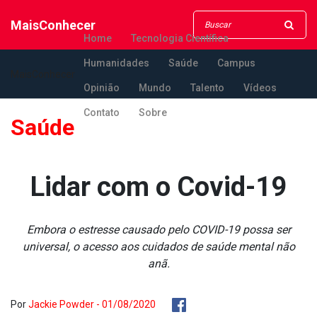
MaisConhecer
Home
Tecnologia Científica
Humanidades
Saúde
Campus
MaisConhecer
Opinião
Mundo
Talento
Vídeos
Contato
Sobre
Saúde
Lidar com o Covid-19
Embora o estresse causado pelo COVID-19 possa ser
universal, o acesso aos cuidados de saúde mental não
anã.
Por
Jackie Powder - 01/08/2020