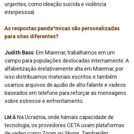
urgentes, como ideação suicida e violência
interpessoal.
As respostas pandaªmicas são personalizadas
para sites diferentes?
Judith Bass
: Em Mianmar, trabalhamos em um
campo para populações deslocadas internamente. A
alfabetização érelativamente alta em Mianmar, por
isso distribua­mos materiais escritos e também
usamos arquivos de a¡udio de alto-falante e va­deos
baseados em telefone para reforçar as mensagens
sobre estresse e enfrentamento.
Na Ucra¢nia, onde hámais capacidade de
LM:Â
tecnologia, os provedores CETA usam plataformas
de va­deo como Zoom ou Skype. Tambanãm