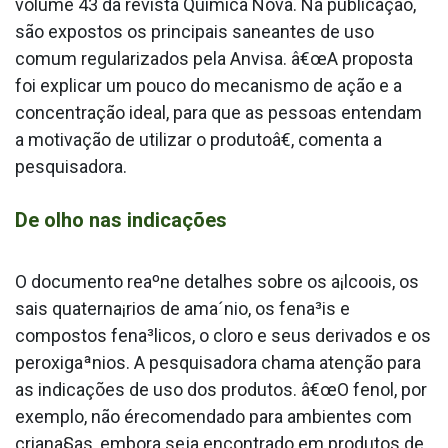
volume 43 da revista Quí­mica Nova. Na publicação,
são expostos os principais saneantes de uso
comum regularizados pela Anvisa. â€œA proposta
foi explicar um pouco do mecanismo de ação e a
concentração ideal, para que as pessoas entendam
a motivação de utilizar o produtoâ€, comenta a
pesquisadora.
De olho nas indicações
O documento reaºne detalhes sobre os a¡lcoois, os
sais quaterna¡rios de ama´nio, os fena³is e
compostos fena³licos, o cloro e seus derivados e os
peroxigaªnios. A pesquisadora chama atenção para
as indicações de uso dos produtos. â€œO fenol, por
exemplo, não érecomendado para ambientes com
criana§as, embora seja encontrado em produtos de