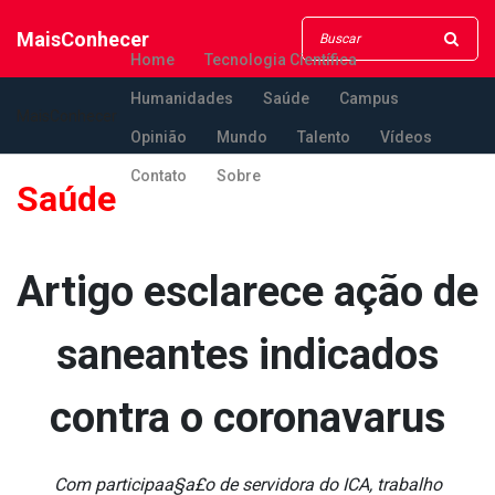
MaisConhecer
Home
Tecnologia Científica
Humanidades
Saúde
Campus
MaisConhecer
Opinião
Mundo
Talento
Vídeos
Contato
Sobre
Saúde
Artigo esclarece ação de
saneantes indicados
contra o coronava­rus
Com participaa§a£o de servidora do ICA, trabalho