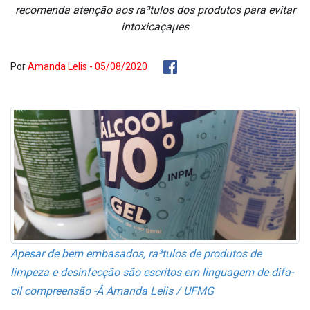
recomenda atenção aos ra³tulos dos produtos para evitar
intoxicaçaµes
Por
Amanda Lelis - 05/08/2020
Apesar de bem embasados, ra³tulos de produtos de
limpeza e desinfecção são escritos em linguagem de difa­
cil compreensão -Â
Amanda Lelis / UFMG