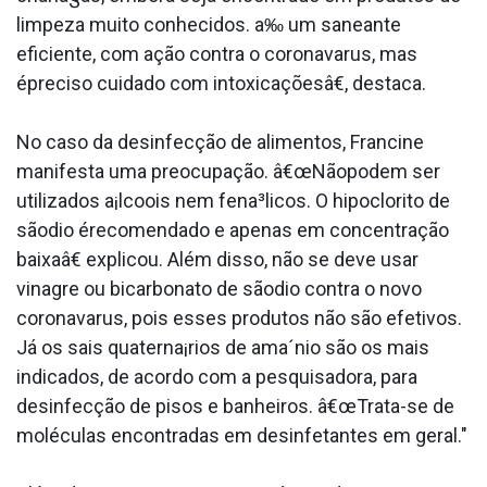
limpeza muito conhecidos. a‰ um saneante
eficiente, com ação contra o coronava­rus, mas
épreciso cuidado com intoxicaçõesâ€, destaca.
No caso da desinfecção de alimentos, Francine
manifesta uma preocupação. â€œNãopodem ser
utilizados a¡lcoois nem fena³licos. O hipoclorito de
sãodio érecomendado e apenas em concentração
baixaâ€ explicou. Além disso, não se deve usar
vinagre ou bicarbonato de sãodio contra o novo
coronava­rus, pois esses produtos não são efetivos.
Já os sais quaterna¡rios de ama´nio são os mais
indicados, de acordo com a pesquisadora, para
desinfecção de pisos e banheiros. â€œTrata-se de
moléculas encontradas em desinfetantes em geral."