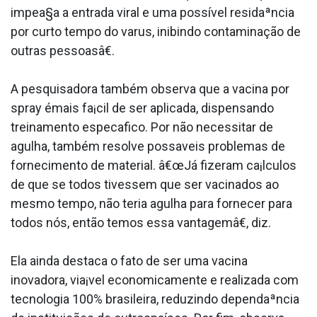
impea§a a entrada viral e uma possí­vel residaªncia
por curto tempo do va­rus, inibindo contaminação de
outras pessoasâ€.
A pesquisadora também observa que a vacina por
spray émais fa¡cil de ser aplicada, dispensando
treinamento especa­fico. Por não necessitar de
agulha, também resolve possa­veis problemas de
fornecimento de material. â€œJá fizeram ca¡lculos
de que se todos tivessem que ser vacinados ao
mesmo tempo, não teria agulha para fornecer para
todos nós, então temos essa vantagemâ€, diz.
Ela ainda destaca o fato de ser uma vacina
inovadora, via¡vel economicamente e realizada com
tecnologia 100% brasileira, reduzindo dependaªncia