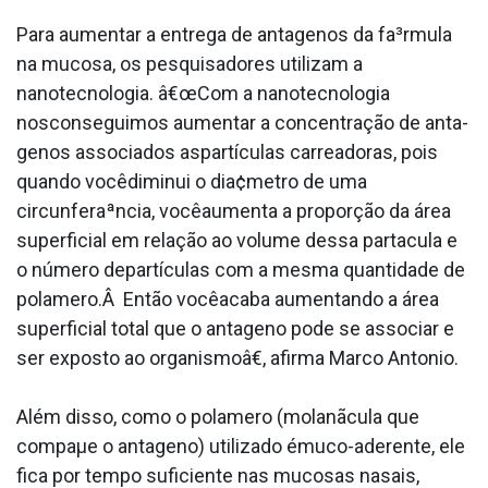
Para aumentar a entrega de anta­genos da fa³rmula
na mucosa, os pesquisadores utilizam a
nanotecnologia. â€œCom a nanotecnologia
nosconseguimos aumentar a concentração de anta­
genos associados aspartículas carreadoras, pois
quando vocêdiminui o dia¢metro de uma
circunferaªncia, vocêaumenta a proporção da área
superficial em relação ao volume dessa parta­cula e
o número departículas com a mesma quantidade de
pola­mero.Â Então vocêacaba aumentando a área
superficial total que o anta­geno pode se associar e
ser exposto ao organismoâ€, afirma Marco Antonio.
Além disso, como o pola­mero (molanãcula que
compaµe o anta­geno) utilizado émuco-aderente, ele
fica por tempo suficiente nas mucosas nasais,