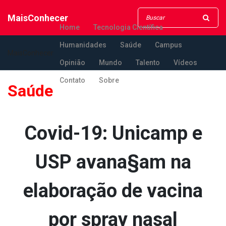
MaisConhecer
Home
Tecnologia Científica
Humanidades
Saúde
Campus
MaisConhecer
Opinião
Mundo
Talento
Vídeos
Contato
Sobre
Saúde
Covid-19: Unicamp e
USP avana§am na
elaboração de vacina
por spray nasal