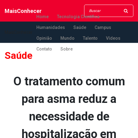
MaisConhecer
Home
Tecnologia Científica
Humanidades
Saúde
Campus
MaisConhecer
Opinião
Mundo
Talento
Vídeos
Contato
Sobre
Saúde
O tratamento comum
para asma reduz a
necessidade de
hospitalização em