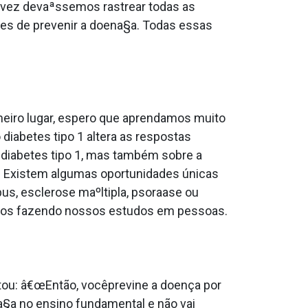
lvez devaªssemos rastrear todas as
zes de prevenir a doena§a. Todas essas
imeiro lugar, espero que aprendamos muito
diabetes tipo 1 altera as respostas
diabetes tipo 1, mas também sobre a
. Existem algumas oportunidades únicas
s, esclerose maºltipla, psora­ase ou
stamos fazendo nossos estudos em pessoas.
ntou: â€œEntão, vocêprevine a doença por
na§a no ensino fundamental e não vai