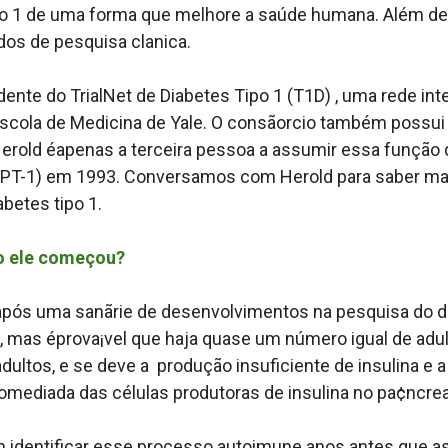
ipo 1 de uma forma que melhore a saúde humana. Além de
s de pesquisa cla­nica.
nte do TrialNet de Diabetes Tipo 1 (T1D) , uma rede int
Escola de Medicina de Yale. O consãorcio também possui 
erold éapenas a terceira pessoa a assumir essa função 
DPT-1) em 1993. Conversamos com Herold para saber mai
betes tipo 1.
mo ele começou?
pós uma sanãrie de desenvolvimentos na pesquisa do dia
 mas éprova¡vel que haja quase um número igual de adu
ultos, e se deve a produção insuficiente de insulina e a
omediada das células produtoras de insulina no pa¢ncre
iam identificar esse processo autoimune anos antes que