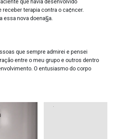
paciente que havia desenvolvido
 receber terapia contra o ca¢ncer.
a essa nova doena§a.
essoas que sempre admirei e pensei
ração entre o meu grupo e outros dentro
senvolvimento. O entusiasmo do corpo
.