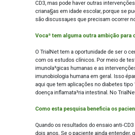
CD3, mas pode haver outras intervençõe
criana§as em idade escolar, porque se p
são discussaµes que precisam ocorrer n
Vocaª tem alguma outra ambição para o
O TrialNet tem a oportunidade de ser o ce
com os estudos clínicos. Por meio de test
imunola³gicas humanas e as intervenções
imunobiologia humana em geral. Isso épa
aqui que tem aplicações no diabetes tipo
doença inflamata³ria intestinal. No Tria
Como esta pesquisa beneficia os pacien
Quando os resultados do ensaio anti-CD3 
dois anos. Se o paciente ainda entender, 