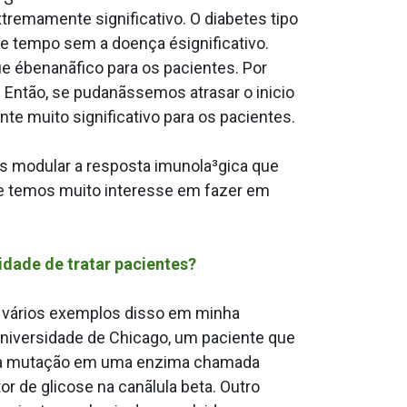
tremamente significativo. O diabetes tipo
de tempo sem a doença ésignificativo.
ue ébenanãfico para os pacientes. Por
ntão, se pudanãssemos atrasar o ini­cio
te muito significativo para os pacientes.
 modular a resposta imunola³gica que
ue temos muito interesse em fazer em
dade de tratar pacientes?
m vários exemplos disso em minha
 Universidade de Chicago, um paciente que
 uma mutação em uma enzima chamada
 de glicose na canãlula beta. Outro