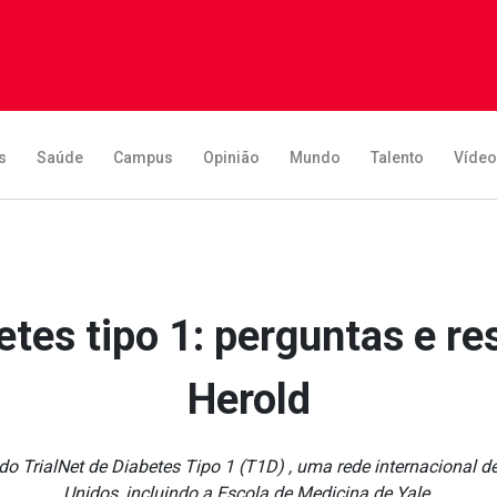
s
Saúde
Campus
Opinião
Mundo
Talento
Víde
etes tipo 1: perguntas e r
Herold
o TrialNet de Diabetes Tipo 1 (T1D) , uma rede internacional 
Unidos, incluindo a Escola de Medicina de Yale.