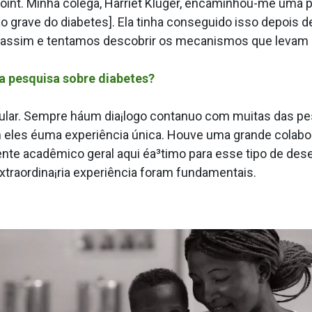
oint. Minha colega, Harriet Kluger, encaminhou-me uma 
grave do diabetes]. Ela tinha conseguido isso depois de
 assim e tentamos descobrir os mecanismos que levam 
a pesquisa sobre diabetes?
ular. Sempre háum dia¡logo conta­nuo com muitas das p
m eles éuma experiência única. Houve uma grande colabo
ente acadêmico geral aqui éa³timo para esse tipo de de
extraordina¡ria experiência foram fundamentais.