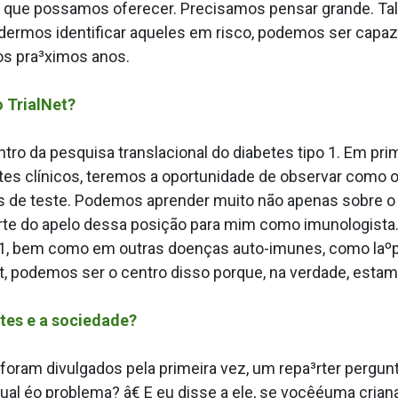
s que possamos oferecer. Precisamos pensar grande. Ta
udermos identificar aqueles em risco, podemos ser capa
os pra³ximos anos.
 TrialNet?
ntro da pesquisa translacional do diabetes tipo 1. Em pr
es clínicos, teremos a oportunidade de observar como o 
 de teste. Podemos aprender muito não apenas sobre o 
rte do apelo dessa posição para mim como imunologista
 1, bem como em outras doenças auto-imunes, como laºpu
lNet, podemos ser o centro disso porque, na verdade, e
tes e a sociedade?
foram divulgados pela primeira vez, um repa³rter pergu
qual éo problema? â€ E eu disse a ele, se vocêéuma cria