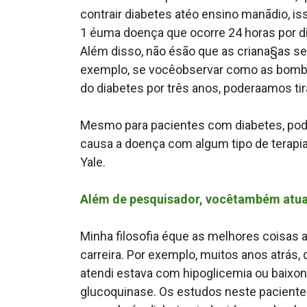
contrair diabetes atéo ensino manãdio, is
1 éuma doença que ocorre 24 horas por dia
Além disso, não ésão que as criana§as ser
exemplo, se vocêobservar como as bombas
do diabetes por três anos, podera­amos ti
Mesmo para pacientes com diabetes, pod
causa a doença com algum tipo de terapi
Yale.
Além de pesquisador, vocêtambém atua 
Minha filosofia éque as melhores coisas
carreira. Por exemplo, muitos anos atrás
atendi estava com hipoglicemia ou baix
glucoquinase. Os estudos neste paciente 