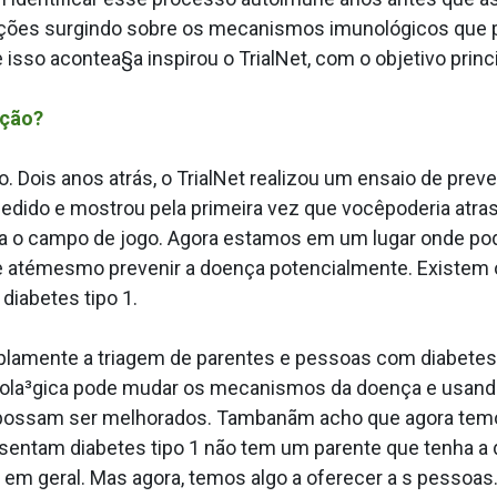
ções surgindo sobre os mecanismos imunológicos que p
e isso acontea§a inspirou o TrialNet, com o objetivo princi
nção?
 Dois anos atrás, o TrialNet realizou um ensaio de pre
dido e mostrou pela primeira vez que vocêpoderia atras
da o campo de jogo. Agora estamos em um lugar onde 
e atémesmo prevenir a doença potencialmente. Existem 
diabetes tipo 1.
mplamente a triagem de parentes e pessoas com diabetes
unola³gica pode mudar os mecanismos da doença e usand
 possam ser melhorados. Tambanãm acho que agora temos
esentam diabetes tipo 1 não tem um parente que tenha a
o em geral. Mas agora, temos algo a oferecer a s pessoas