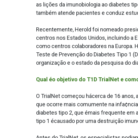
as lições da imunobiologia ao diabetes t
também atende pacientes e conduz estudo
Recentemente, Herold foi nomeado preside
centros nos Estados Unidos, incluindo a 
como centros colaboradores na Europa. H
Teste de Prevenção do Diabetes Tipo 1 (
organização e o estado da pesquisa do dia
Qual éo objetivo do T1D TrialNet e co
O TrialNet começou hácerca de 16 anos, a
que ocorre mais comumente na infa¢ncia,
diabetes tipo 2, que émais frequente em ad
tipo 1 écausado por uma destruição imun
Antes do TrialNet, os especialistas pod