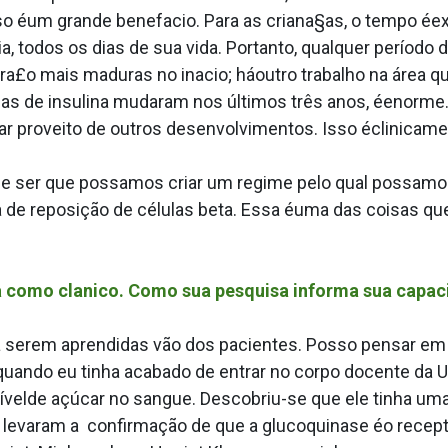
so éum grande benefa­cio. Para as criana§as, o tempo éex
, todos os dias de sua vida. Portanto, qualquer período 
a£o mais maduras no ina­cio; háoutro trabalho na área q
 de insulina mudaram nos últimos três anos, éenorme. E
rar proveito de outros desenvolvimentos. Isso éclinicamen
e ser que possamos criar um regime pelo qual possamos
a de reposição de células beta. Essa éuma das coisas q
como cla­nico. Como sua pesquisa informa sua capaci
 a serem aprendidas vão dos pacientes. Posso pensar e
, quando eu tinha acabado de entrar no corpo docente da
onívelde açúcar no sangue. Descobriu-se que ele tinha
levaram a confirmação de que a glucoquinase éo receptor