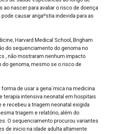
ao nascer para avaliar o risco de doença
 pode causar angaºstia indevida para as
icine, Harvard Medical School, Brigham
ação do sequenciamento do genoma no
rics , não mostraram nenhum impacto
to do genoma, mesmo se o risco de
r forma de usar a gena´mica na medicina
 terapia intensiva neonatal em hospitais
e recebeu a triagem neonatal exigida
esma triagem e relatório, além do
es. O sequenciamento procurou variantes
 de ini­cio na idade adulta altamente