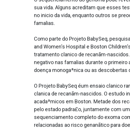
sua vida. Alguns acreditam que esses tes
no ini­cio da vida, enquanto outros se p
fama­lias.
Como parte do Projeto BabySeq, pesquisad
and Women's Hospital e Boston Children'
tratamento cla­nico de recanãm-nascidos.
negativo nas fama­lias durante o primei
doença monogaªnica ou as descobertas do 
O Projeto BabySeq éum ensaio cla­nico r
cla­nica de recanãm-nascidos. O estudo i
acadaªmicos em Boston. Metade dos recan
pelo estado padra£o, juntamente com um re
sequenciamento completo do exoma com i
relacionadas ao risco genanãtico para doe