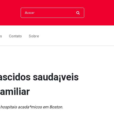
os
Contato
Sobre
scidos sauda¡veis
amiliar
m hospitais acadaªmicos em Boston.