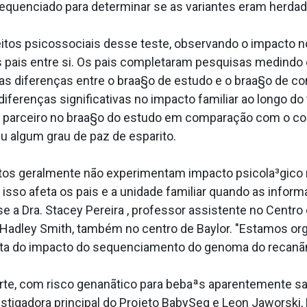
sequenciado para determinar se as variantes eram herda
tos psicossociais desse teste, observando o impacto no
s pais entre si. Os pais completaram pesquisas medindo
 diferenças entre o braa§o de estudo e o braa§o de c
diferenças significativas no impacto familiar ao longo
 parceiro no braa§o do estudo em comparação com o con
algum grau de paz de espa­rito.
ltos geralmente não experimentam impacto psicola³gic
sso afeta os pais e a unidade familiar quando as info
e a Dra. Stacey Pereira , professor assistente no Centro
 Hadley Smith, também no centro de Baylor. "Estamos or
a do impacto do sequenciamento do genoma do recanã
rte, com risco genanãtico para bebaªs aparentemente sau
stigadora principal do Projeto BabySeq e Leon Jaworski,