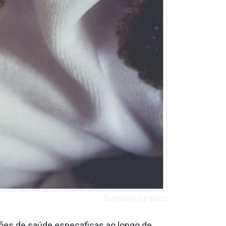
Doma­nio paºblico
es de saúde especa­ficas ao longo de