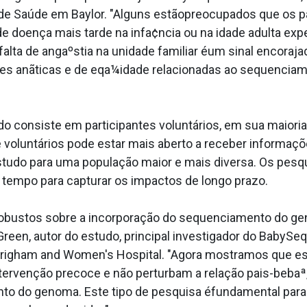
 de Saúde em Baylor. "Alguns estãopreocupados que os p
e doença mais tarde na infa¢ncia ou na idade adulta ex
lta de angaºstia na unidade familiar éum sinal encorajado
es anãticas e de eqa¼idade relacionadas ao sequencia
 consiste em participantes voluntários, em sua maiori
de voluntários pode estar mais aberto a receber informaç
estudo para uma população maior e mais diversa. Os p
e tempo para capturar os impactos de longo prazo.
obustos sobre a incorporação do sequenciamento do gen
Green, autor do estudo, principal investigador do BabySe
 Brigham and Women's Hospital. "Agora mostramos que 
ervenção precoce e não perturbam a relação pais-bebaª,
o do genoma. Este tipo de pesquisa éfundamental para 