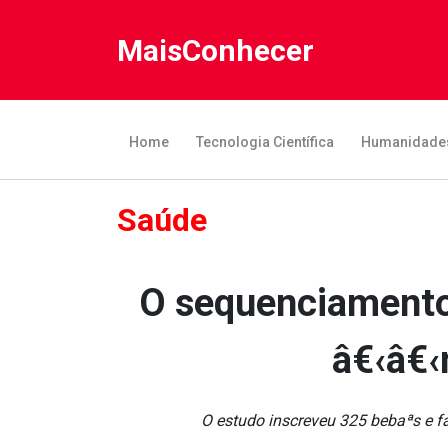
MaisConhecer
Home
Tecnologia Científica
Humanidade
Saúde
O sequenciamento
â€‹â€‹
O estudo inscreveu 325 bebaªs e f