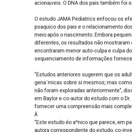
aciona¡veis. O DNA dos pais também foi 
O estudo JAMA Pediatrics enfocou os efei
psa­quico dos pais e o relacionamento do
meio após o nascimento. Embora pequenas
diferentes, os resultados não mostraram 
encontraram menor auto-culpa e culpa do
sequenciamento de informações forneceu 
"Estudos anteriores sugerem que os adu
gena´micas sobre si mesmos; mas como i
não foram exploradas anteriormente", diss
em Baylor e co-autor do estudo com o Dr.
fornecer uma compreensão mais complet
Â
"Este estudo éo aºnico que parece, em pa
autora correspondente do estudo, co-inve