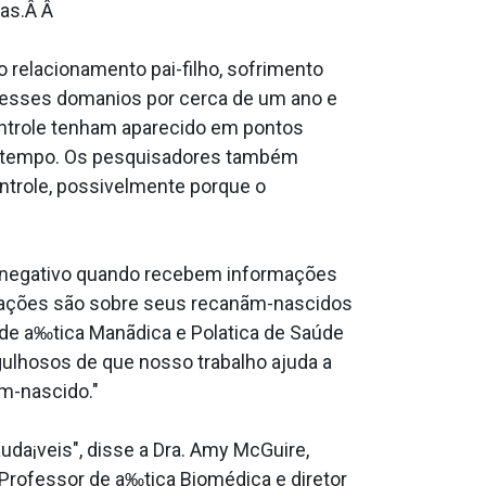
das.Â Â
 relacionamento pai-filho, sofrimento
 esses doma­nios por cerca de um ano e
ontrole tenham aparecido em pontos
 do tempo. Os pesquisadores também
trole, possivelmente porque o
o negativo quando recebem informações
rmações são sobre seus recanãm-nascidos
 de a‰tica Manãdica e Pola­tica de Saúde
gulhosos de que nosso trabalho ajuda a
m-nascido."
da¡veis", disse a Dra. Amy McGuire,
 Professor de a‰tica Biomédica e diretor