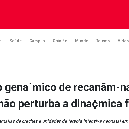
s
Saúde
Campus
Opinião
Mundo
Talento
Víde
 gena´mico de recanãm-na
não perturba a dina¢mica f
ama­lias de creches e unidades de terapia intensiva neonatal e