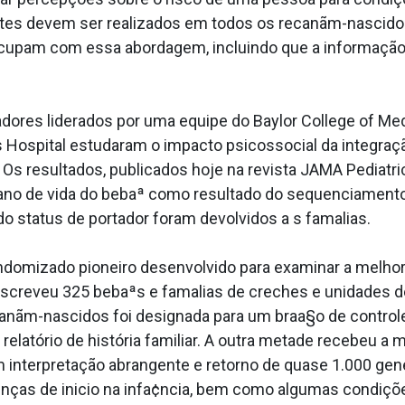
tes devem ser realizados em todos os recanãm-nascidos 
reocupam com essa abordagem, incluindo que a informação
ores liderados por uma equipe do Baylor College of Med
s Hospital estudaram o impacto psicossocial da integr
 Os resultados, publicados hoje na revista JAMA Pediat
ro ano de vida do bebaª como resultado do sequenciamen
status de portador foram devolvidos a s fama­lias.
andomizado pioneiro desenvolvido para examinar a melho
nscreveu 325 bebaªs e fama­lias de creches e unidades de
ãm-nascidos foi designada para um braa§o de controle 
latório de história familiar. A outra metade recebeu a m
nterpretação abrangente e retorno de quase 1.000 gen
nças de ini­cio na infa¢ncia, bem como algumas condições