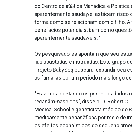
do Centro de a‰tica Manãdica e Pola­tica
aparentemente sauda¡vel estãoem risco d
forma como se relacionam com o filho. A fa
benefa­cios potenciais, bem como questõ
aparentemente sauda¡veis. "
Os pesquisadores apontam que seu estudo
lias abastadas e instrua­das. Este grupo 
Projeto BabySeq buscara¡ expandir seu 
as fama­lias por um período mais longo d
"Estamos coletando os primeiros dados r
recanãm-nascidos", disse o Dr. Robert C. 
Medical School e geneticista médico do
medicamente benanãficas por meio de int
os efeitos econa´micos do sequenciament