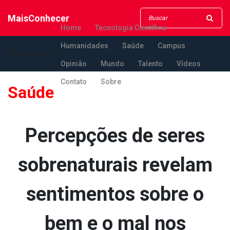
MaisConhecer
Home
Tecnologia Científica
Humanidades
Saúde
Campus
MaisConhecer
Opinião
Mundo
Talento
Vídeos
Contato
Sobre
Saúde
Percepções de seres
sobrenaturais revelam
sentimentos sobre o
bem e o mal nos