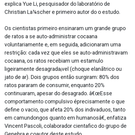
explica Yue Li, pesquisador do laboratório de
Christian La¼scher e primeiro autor do o estudo.
Os cientistas primeiro ensinaram um grande grupo
de ratos a se auto-administrar cocaa­na
voluntariamente e, em seguida, adicionaram uma
restrição: cada vez que eles se auto-administravam
cocaa­na, os ratos recebiam um esta­mulo
ligeiramente desagrada¡vel (choque elanãtrico ou
jato de ar). Dois grupos então surgiram: 80% dos
ratos pararam de consumir, enquanto 20%
continuaram, apesar do desagrado. â€œEsse
comportamento compulsivo éprecisamente o que
define o va­cio, que afeta 20% dos indiva­duos, tanto
em camundongos quanto em humanosâ€, enfatiza
Vincent Pascoli, colaborador cienta­fico do grupo de
Genebra e coautor deste estudo.