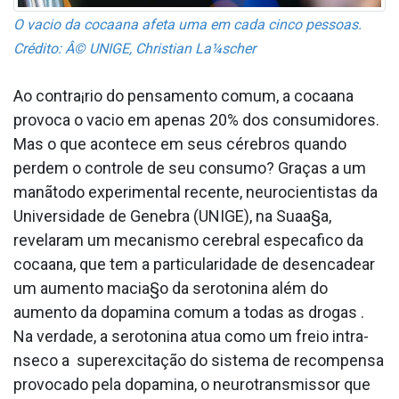
O va­cio da cocaa­na afeta uma em cada cinco pessoas.
Crédito: Â© UNIGE, Christian La¼scher
Ao contra¡rio do pensamento comum, a cocaa­na
provoca o va­cio em apenas 20% dos consumidores.
Mas o que acontece em seus cérebros quando
perdem o controle de seu consumo? Graças a um
manãtodo experimental recente, neurocientistas da
Universidade de Genebra (UNIGE), na Sua­a§a,
revelaram um mecanismo cerebral especa­fico da
cocaa­na, que tem a particularidade de desencadear
um aumento macia§o da serotonina além do
aumento da dopamina comum a todas as drogas .
Na verdade, a serotonina atua como um freio intra­
nseco a superexcitação do sistema de recompensa
provocado pela dopamina, o neurotransmissor que