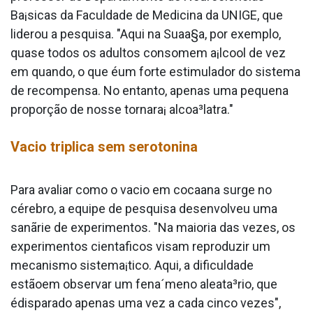
Ba¡sicas da Faculdade de Medicina da UNIGE, que
liderou a pesquisa. "Aqui na Sua­a§a, por exemplo,
quase todos os adultos consomem a¡lcool de vez
em quando, o que éum forte estimulador do sistema
de recompensa. No entanto, apenas uma pequena
proporção de nosse tornara¡ alcoa³latra."
Va­cio triplica sem serotonina
Para avaliar como o va­cio em cocaa­na surge no
cérebro, a equipe de pesquisa desenvolveu uma
sanãrie de experimentos. "Na maioria das vezes, os
experimentos cienta­ficos visam reproduzir um
mecanismo sistema¡tico. Aqui, a dificuldade
estãoem observar um fena´meno aleata³rio, que
édisparado apenas uma vez a cada cinco vezes",