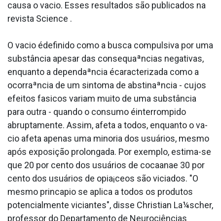
causa o va­cio. Esses resultados são publicados na
revista Science .
O va­cio édefinido como a busca compulsiva por uma
substância apesar das consequaªncias negativas,
enquanto a dependaªncia écaracterizada como a
ocorraªncia de um sintoma de abstinaªncia - cujos
efeitos fa­sicos variam muito de uma substância
para outra - quando o consumo éinterrompido
abruptamente. Assim, afeta a todos, enquanto o va­
cio afeta apenas uma minoria dos usuários, mesmo
após exposição prolongada. Por exemplo, estima-se
que 20 por cento dos usuários de cocaa­nae 30 por
cento dos usuários de opia¡ceos são viciados. "O
mesmo princa­pio se aplica a todos os produtos
potencialmente viciantes", disse Christian La¼scher,
professor do Departamento de Neurociências