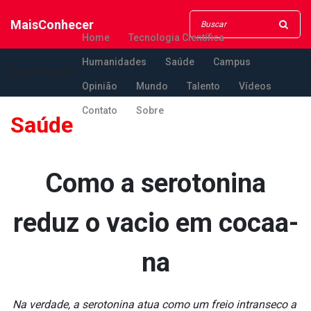
MaisConhecer
Home
Tecnologia Científica
Humanidades
Saúde
Campus
MaisConhecer
Opinião
Mundo
Talento
Vídeos
Contato
Sobre
Saúde
Como a serotonina
reduz o va­cio em cocaa­
na
Na verdade, a serotonina atua como um freio intra­nseco a