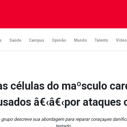
s
Saúde
Campus
Opinião
Mundo
Talento
Víde
 células do maºsculo card
sados â€‹â€‹por ataques 
, o grupo descreve sua abordagem para reparar coraçaµes dani
testado.