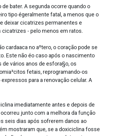
o de bater. A segunda ocorre quando o
iro tipo égeralmente fatal, a menos que o
e deixar cicatrizes permanentes e
cicatrizes - pelo menos em ratos.
 carda­aca no aºtero, o coração pode se
to. Este não éo caso após o nascimento
 de vários anos de esfora§o, os
omia³citos fetais, reprogramando-os
 expressos para a renovação celular. A
clina imediatamente antes e depois de
 ocorreu junto com a melhora da função
es seis dias após sofrerem danos ao
bém mostraram que, se a doxiciclina fosse