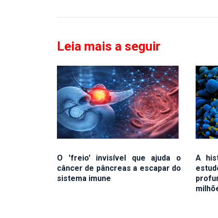
Leia mais a seguir
O 'freio' invisível que ajuda o
A his
câncer de pâncreas a escapar do
estud
sistema imune
prof
milhõ