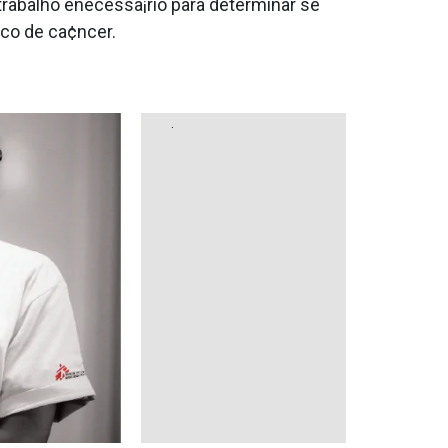
rabalho énecessa¡rio para determinar se
co de ca¢ncer.
.