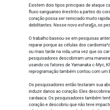
Existem dois tipos principais de ataque c
fluxo sangua­neo érestrito a partes do co
coração possa ser reiniciado muito rapi
debilitantes. Nesse novo esfora§o, os p
O trabalho baseou-se em pesquisas anter
reparar porque as células dos cardiomia
ou mais tarde na vida, uma vez que os ca
pesquisadores descobriram uma maneira d
usando os fatores de Yamanaka c-Myc, Klf
reprogramação também contou com um botão
Os pesquisadores então testaram sua abo
induzir danos ao coração. Eles descobri
carda­aca. Os pesquisadores também tenta
coração e descobriu que não teve impacto