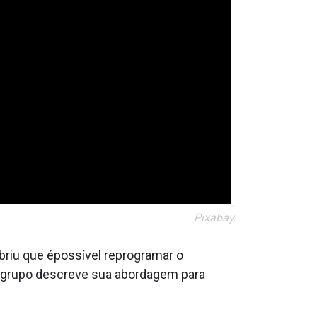
Pixabay
riu que épossí­vel reprogramar o
, o grupo descreve sua abordagem para