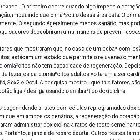
arda­aco . O primeiro ocorre quando algo impede o coraçã
ração, impedindo que o maºsculo dessa área bata. O prime
damente. O segundo égeralmente menos sanãrio, mas pod
esquisadores descobriram uma maneira de prevenir essas 
iores que mostraram que, no caso de um bebaª com lesão
³citos estãoem um estado que permite o rejuvenescimen
rdiomia³citos não tem capacidade de regeneração. Depois
e fazer os cardiomia³citos adultos voltarem a ser cardi
4, Sox2 e Oct4. A pesquisa mostrou que tais fatores são
 liga / desliga usando o antibia³tico doxiciclina .
rdagem dando a ratos com células reprogramadas doxici
ram que em ambos os cenários, a regeneração do coração
ram administrar doxiciclina a ratos de teste semelhant
. Portanto, a janela de reparo écurta. Outros testes tam