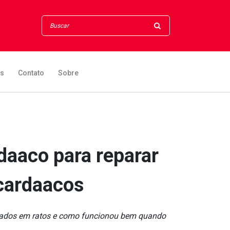
os
Contato
Sobre
a­aco para reparar
carda­acos
ficados em ratos e como funcionou bem quando