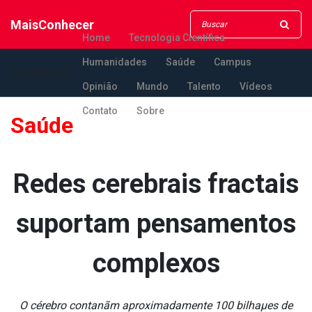
MaisConhecer
Home
Tecnologia Científica
Humanidades
Saúde
Campus
MaisConhecer
Opinião
Mundo
Talento
Vídeos
Contato
Sobre
Saúde
Redes cerebrais fractais
suportam pensamentos
complexos
O cérebro contanãm aproximadamente 100 bilhaµes de