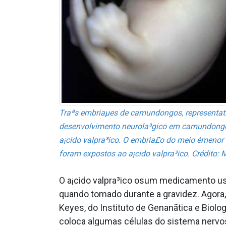
Traªs embriaµes de camundongos, representati
desenvolvimento neurola³gico em camundongos
a¡cido valpra³ico. O embria£o do meio émenor 
foram expostos ao a¡cido valpra³ico. Crédito:
O a¡cido valpra³ico osum medicamento usa
quando tomado durante a gravidez. Agora, 
Keyes, do Instituto de Genanãtica e Biolog
coloca algumas células do sistema nerv