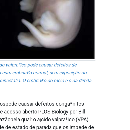
o valpra³ico pode causar defeitos de
da éum embria£o normal, sem exposição ao
encefalia. O embria£o do meio e o da direita
r ospode causar defeitos congaªnitos
e acesso aberto PLOS Biology por Bill
azãopela qual: o a¡cido valpra³ico (VPA)
e de estado de parada que os impede de