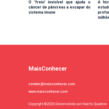
O 'freio' invisível que ajuda o
A his
câncer de pâncreas a escapar do
estud
sistema imune
prof
milhõ
MaisConhecer
contato@maisconhecer.com
www.maisconhecer.com
Copyright ©
2026 Desenvolvido por Haerto Quadros