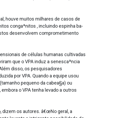
ial, houve muitos milhares de casos de
tos congaªnitos , incluindo espinha ba­
expostos desenvolvem comprometimento
nsionais de células humanas cultivadas
briram que o VPA induz a senescaªncia
. Além disso, os pesquisadores
nduzida por VPA. Quando a equipe usou
a (tamanho pequeno da cabea§a) ou
 embora o VPA tenha levado a outros
, dizem os autores. â€œNo geral, a