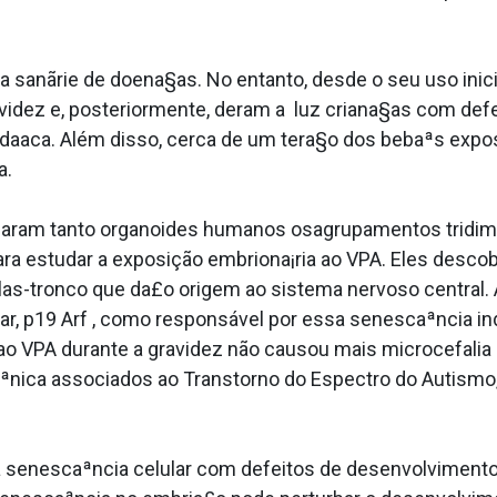
a sanãrie de doena§as. No entanto, desde o seu uso inic
dez e, posteriormente, deram a luz criana§as com defei
carda­aca. Além disso, cerca de um tera§o dos bebaªs 
a.
saram tanto organoides humanos osagrupamentos tridime
a estudar a exposição embriona¡ria ao VPA. Eles desco
lulas-tronco que da£o origem ao sistema nervoso central
ar, p19 Arf , como responsável por essa senescaªncia i
ao VPA durante a gravidez não causou mais microcefali
ªnica associados ao Transtorno do Espectro do Autismo,
a senescaªncia celular com defeitos de desenvolvimento