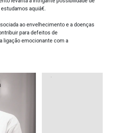
to levanta a intrigante possibilidade de
 estudamos aquiâ€.
 associada ao envelhecimento e a doenças
tribuir para defeitos de
ma ligação emocionante com a
.