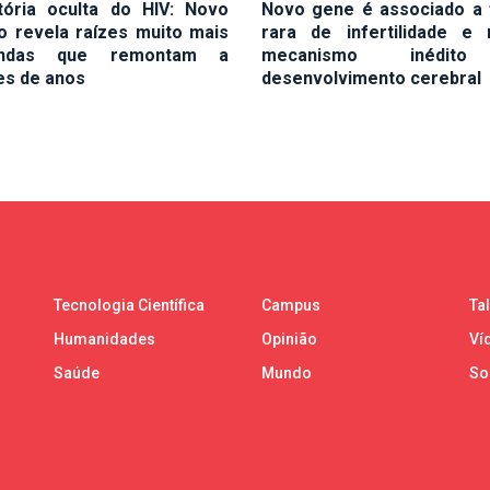
tória oculta do HIV: Novo
Novo gene é associado a
o revela raízes muito mais
rara de infertilidade e 
undas que remontam a
mecanismo inédit
es de anos
desenvolvimento cerebral
Tecnologia Científica
Campus
Ta
Humanidades
Opinião
Ví
Saúde
Mundo
So