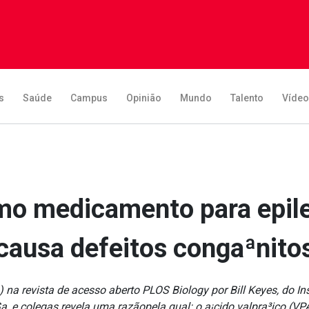
s
Saúde
Campus
Opinião
Mundo
Talento
Víde
mo medicamento para epil
causa defeitos congaªnito
 na revista de acesso aberto PLOS Biology por Bill Keyes, do In
§a, e colegas revela uma razãopela qual: o a¡cido valpra³ico (V