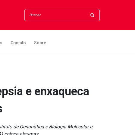
os
Contato
Sobre
epsia e enxaqueca
s
stituto de Genanãtica e Biologia Molecular e
PA) coloca algumas