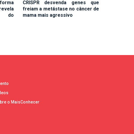
 forma
CRISPR desvenda genes que
revela
freiam a metástase no câncer de
o do
mama mais agressivo
lento
deos
bre o MaisConhecer