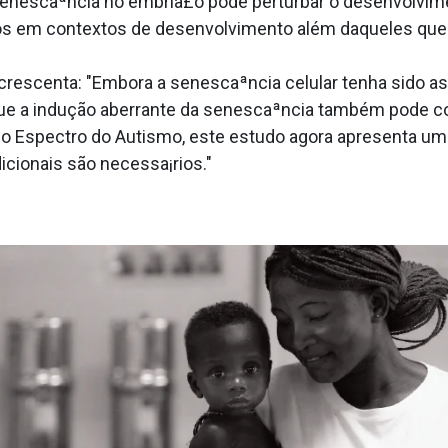
 senescaªncia no embria£o pode perturbar o desenvolvimen
os em contextos de desenvolvimento além daqueles que
, acrescenta: "Embora a senescaªncia celular tenha sido
ue a indução aberrante da senescaªncia também pode con
do Espectro do Autismo, este estudo agora apresenta u
cionais são necessa¡rios."