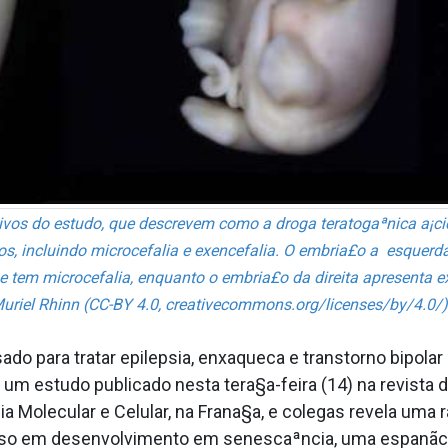
vos do estudo, que descrevem como a droga teratogaªnica a¡cid
, incluindo microcefalia e exencefalia. O embria£o a esquer
e tem microcefalia, enquanto o embria£o da direita apresenta ex
 Muriel Rhinn (CC-BY 4.0, creativecommons.org/licenses/by/4.0/)
do para tratar epilepsia, enxaqueca e transtorno bipola
um estudo publicado nesta tera§a-feira (14) na revista d
ia Molecular e Celular, na Frana§a, e colegas revela uma r
oso em desenvolvimento em senescaªncia, uma espanãci