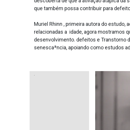
descoberta de que a ativação ata­pica da
que também possa contribuir para defeit
Muriel Rhinn , primeira autora do estudo
relacionadas a idade, agora mostramos q
desenvolvimento. defeitos e Transtorno 
senescaªncia, apoiando como estudos adi
.