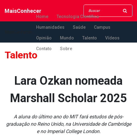
MaisConhecer
Home
Tecnologia Científica
Humanidades
Saúde
Campus
MaisConhecer
Opinião
Mundo
Talento
Vídeos
Contato
Sobre
Talento
Lara Ozkan nomeada
Marshall Scholar 2025
A aluna do último ano do MIT fará estudos de pós-
graduação no Reino Unido, na Universidade de Cambridge
e no Imperial College London.