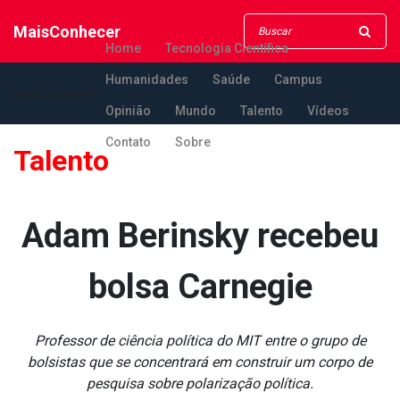
MaisConhecer
Home
Tecnologia Científica
Humanidades
Saúde
Campus
MaisConhecer
Opinião
Mundo
Talento
Vídeos
Contato
Sobre
Talento
Adam Berinsky recebeu
bolsa Carnegie
Professor de ciência política do MIT entre o grupo de
bolsistas que se concentrará em construir um corpo de
pesquisa sobre polarização política.