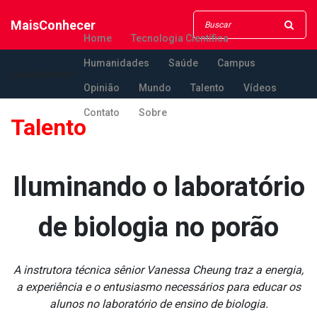
MaisConhecer
Home
Tecnologia Científica
Humanidades
Saúde
Campus
MaisConhecer
Opinião
Mundo
Talento
Vídeos
Contato
Sobre
Talento
Iluminando o laboratório
de biologia no porão
A instrutora técnica sênior Vanessa Cheung traz a energia,
a experiência e o entusiasmo necessários para educar os
alunos no laboratório de ensino de biologia.