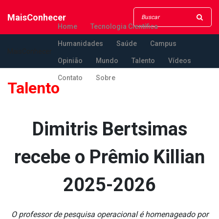
MaisConhecer
Home
Tecnologia Científica
Humanidades
Saúde
Campus
MaisConhecer
Opinião
Mundo
Talento
Vídeos
Contato
Sobre
Talento
Dimitris Bertsimas
recebe o Prêmio Killian
2025-2026
O professor de pesquisa operacional é homenageado por