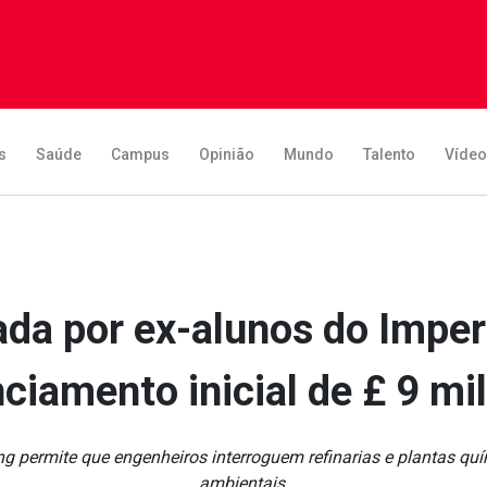
s
Saúde
Campus
Opinião
Mundo
Talento
Víde
rada por ex-alunos do Imper
nciamento inicial de £ 9 mi
g permite que engenheiros interroguem refinarias e plantas quí
ambientais.