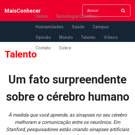
MaisConhecer
Home
Tecnologia Científica
Humanidades
Saúde
Campus
MaisConhecer
Opinião
Mundo
Talento
Vídeos
Contato
Sobre
Talento
Um fato surpreendente
sobre o cérebro humano
À medida que você aprende, as sinapses no seu cérebro
melhoram a comunicação entre os neurônios. Em
Stanford, pesquisadores estão criando sinapses artificiais