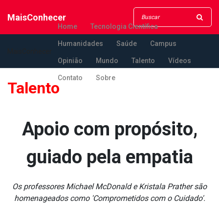
MaisConhecer
Home
Tecnologia Científica
Humanidades
Saúde
Campus
MaisConhecer
Opinião
Mundo
Talento
Vídeos
Contato
Sobre
Talento
Apoio com propósito,
guiado pela empatia
Os professores Michael McDonald e Kristala Prather são
homenageados como 'Comprometidos com o Cuidado'.