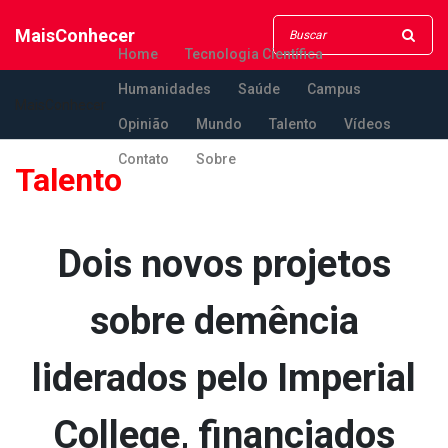
MaisConhecer
Home
Tecnologia Científica
Humanidades
Saúde
Campus
MaisConhecer
Opinião
Mundo
Talento
Vídeos
Contato
Sobre
Talento
Dois novos projetos
sobre demência
liderados pelo Imperial
College, financiados