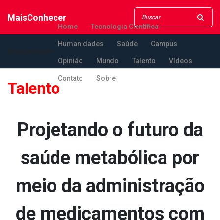
MaisConhecer
Home
Tecnologia Científica
Humanidades
Saúde
Campus
MaisConhecer
Opinião
Mundo
Talento
Vídeos
Contato
Sobre
Talento
Projetando o futuro da
saúde metabólica por
meio da administração
de medicamentos com