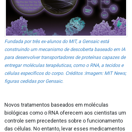
Fundada por três ex-alunos do MIT, a Gensaic está
construindo um mecanismo de descoberta baseado em IA
para desenvolver transportadores de proteínas capazes de
entregar moléculas terapêuticas, como o RNA, a tecidos e
células específicos do corpo.
Créditos :Imagem: MIT News;
figuras cedidas por Gensaic.
Novos tratamentos baseados em moléculas
biológicas como o RNA oferecem aos cientistas um
controle sem precedentes sobre o funcionamento
das células. No entanto, levar esses medicamentos