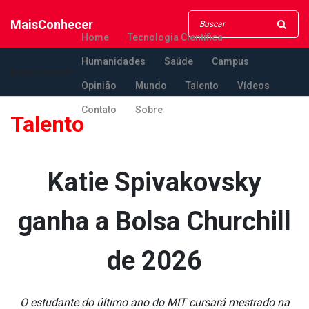
MaisConhecer
Home
Tecnologia Científica
Humanidades
Saúde
Campus
MaisConhecer
Opinião
Mundo
Talento
Vídeos
Contato
Sobre
Talento
Katie Spivakovsky
ganha a Bolsa Churchill
de 2026
O estudante do último ano do MIT cursará mestrado na