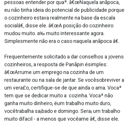
pessoas entender por quaª. â€œNaquela anãpoca,
eu não tinha ideia do potencial de publicidade porque
o cozinheiro estava realmente na base da escala
socialâ€, disse ele. â€œA posição do cozinheiro
mudou muito. a‰ muito interessante agora.
Simplesmente não era o caso naquela anãpoca â€.
Frequentemente solicitado a dar conselhos a jovens
cozinheiros, a resposta de Panãpin ésimples:
â€œArrume um emprego na cozinha de um
restaurante ou na sala de jantar. Se vocêsobreviver a
um vera£o, certifique-se de que ainda o ama. Vocaª
tem que se dedicar muito a cozinha. Vocaª não
ganha muito dinheiro, éum trabalho muito duro,
vocêtrabalha sa¡bado e domingo. Sera¡ um trabalho
muito difa­cil - a menos que vocêame â€, disse ele.