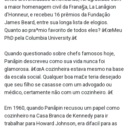
a maior homenagem civil da Frana§a, La Lanãgion
d'Honneur, e recebeu 16 prêmios da Fundação
James Beard, entre sua longa lista de elogios.
Quanto ao praªmio favorito de todos eles? â€œMeu
PhD pela Columbia University.â€
Quando questionado sobre chefs famosos hoje,
Panãpin descreveu como sua vida nunca foi
glamorosa. â€œA cozinheira estava mesmo na base
da escala social. Qualquer boa ma£e teria desejado
que seu filho se casasse com um advogado ou
médico, certamente não com um cozinheiro. â€
Em 1960, quando Panãpin recusou um papel como
cozinheiro na Casa Branca de Kennedy para ir
trabalhar para Howard Johnson, era difa­cil para as