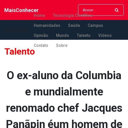
MaisConhecer
Home
Tecnologia Científica
Humanidades
Saúde
Campus
MaisConhecer
Opinião
Mundo
Talento
Vídeos
Contato
Sobre
Talento
O ex-aluno da Columbia
e mundialmente
renomado chef Jacques
Panãpin éum homem de