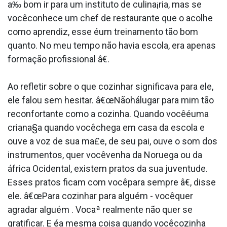
a‰ bom ir para um instituto de culina¡ria, mas se
vocêconhece um chef de restaurante que o acolhe
como aprendiz, esse éum treinamento tão bom
quanto. No meu tempo não havia escola, era apenas
formação profissional â€.
Ao refletir sobre o que cozinhar significava para ele,
ele falou sem hesitar. â€œNãohálugar para mim tão
reconfortante como a cozinha. Quando vocêéuma
criana§a quando vocêchega em casa da escola e
ouve a voz de sua ma£e, de seu pai, ouve o som dos
instrumentos, quer vocêvenha da Noruega ou da
áfrica Ocidental, existem pratos da sua juventude.
Esses pratos ficam com vocêpara sempre â€, disse
ele. â€œPara cozinhar para alguém - vocêquer
agradar alguém . Vocaª realmente não quer se
gratificar. E éa mesma coisa quando vocêcozinha