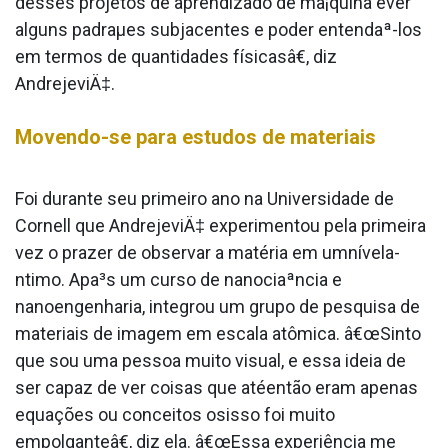
desses projetos de aprendizado de ma¡quina éver
alguns padraµes subjacentes e poder entendaª-los
em termos de quantidades físicasâ€, diz
AndrejeviÄ‡.
Movendo-se para estudos de materiais
Foi durante seu primeiro ano na Universidade de
Cornell que AndrejeviÄ‡ experimentou pela primeira
vez o prazer de observar a matéria em umnívela­
ntimo. Apa³s um curso de nanociaªncia e
nanoengenharia, integrou um grupo de pesquisa de
materiais de imagem em escala atômica. â€œSinto
que sou uma pessoa muito visual, e essa ideia de
ser capaz de ver coisas que atéentão eram apenas
equações ou conceitos osisso foi muito
empolganteâ€, diz ela. â€œEssa experiência me