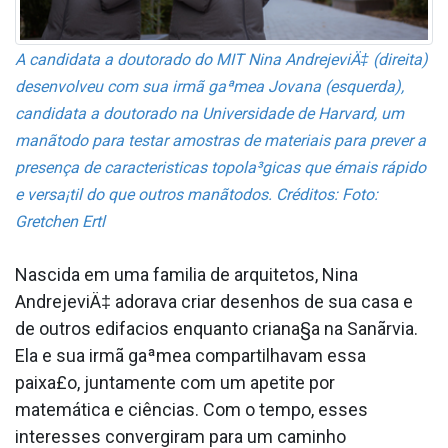
A candidata a doutorado do MIT Nina AndrejeviÄ‡ (direita)
desenvolveu com sua irmã gaªmea Jovana (esquerda),
candidata a doutorado na Universidade de Harvard, um
manãtodo para testar amostras de materiais para prever a
presença de caracteri­sticas topola³gicas que émais rápido
e versa¡til do que outros manãtodos. Créditos: Foto:
Gretchen Ertl
Nascida em uma familia de arquitetos, Nina
AndrejeviÄ‡ adorava criar desenhos de sua casa e
de outros edifa­cios enquanto criana§a na Sanãrvia.
Ela e sua irmã gaªmea compartilhavam essa
paixa£o, juntamente com um apetite por
matemática e ciências. Com o tempo, esses
interesses convergiram para um caminho