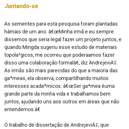
Juntando-se
As sementes para esta pesquisa foram plantadas
hámais de um ano. â€œMinha irmã e eu sempre
dissemos que seria legal fazer um projeto juntos, e
quando Mingda sugeriu esse estudo de materiais
topola³gicos, me ocorreu que podera­amos fazer
disso uma colaboração formalâ€, diz AndrejeviÄ‡.
As irmãs são mais parecidas do que a maioria das
gaªmeas, ela observa, compartilhando muitos
interesses acadaªmicos. â€œSer gaªmea éuma
grande parte da minha vida e trabalhamos bem
juntos, ajudando uns aos outros em áreas que não
entendemos.â€
O trabalho de dissertação de AndrejeviÄ‡, que