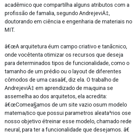
acadêmico que compartilha alguns atributos com a
profissão de fama­lia, segundo AndrejeviÄ‡,
doutorando em ciência e engenharia de materiais no
MIT.
â€œA arquitetura éum campo criativo e tanãcnico,
onde vocêtenta otimizar os recursos que deseja
para determinados tipos de funcionalidade, como o
tamanho de um prédio ou o layout de diferentes
cômodos de uma casaâ€, diz ela. O trabalho de
AndrejeviÄ‡ em aprendizado de ma¡quina se
assemelha ao dos arquitetos, ela acredita:
â€œComea§amos de um site vazio osum modelo
matema¡tico que possui parametros aleata³rios ose
nosso objetivo étreinar esse modelo, chamado rede
neural, para ter a funcionalidade que desejamos. â€