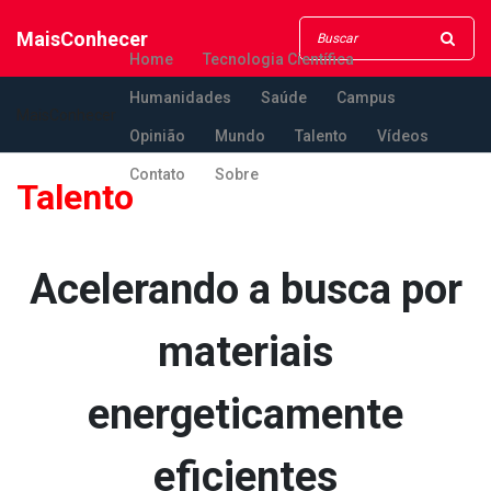
MaisConhecer
Home
Tecnologia Científica
Humanidades
Saúde
Campus
MaisConhecer
Opinião
Mundo
Talento
Vídeos
Contato
Sobre
Talento
Acelerando a busca por
materiais
energeticamente
eficientes