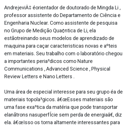
AndrejeviÄ‡ éorientador de doutorado de Mingda Li ,
professor assistente do Departamento de Ciência e
Engenharia Nuclear. Como assistente de pesquisa
no Grupo de Medição Qua¢ntica de Li, ela
estãotreinando seus modelos de aprendizado de
ma¡quina para caçar caracteri­sticas novas e aºteis
em materiais. Seu trabalho com o laboratório chegou
a importantes peria³dicos como Nature
Communications , Advanced Science , Physical
Review Letters e Nano Letters .
Uma área de especial interesse para seu grupo éa de
materiais topola³gicos. â€œEsses materiais são
uma fase exa³tica da matéria que pode transportar
elanãtrons nasuperfÍcie sem perda de energiaâ€, diz
ela. â€œIsso os torna altamente interessantes para