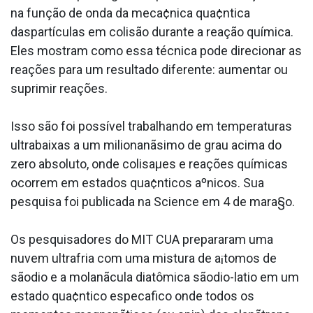
na função de onda da meca¢nica qua¢ntica
daspartículas em colisão durante a reação química.
Eles mostram como essa técnica pode direcionar as
reações para um resultado diferente: aumentar ou
suprimir reações.
Isso são foi possí­vel trabalhando em temperaturas
ultrabaixas a um milionanãsimo de grau acima do
zero absoluto, onde colisaµes e reações químicas
ocorrem em estados qua¢nticos aºnicos. Sua
pesquisa foi publicada na Science em 4 de mara§o.
Os pesquisadores do MIT CUA prepararam uma
nuvem ultrafria com uma mistura de a¡tomos de
sãodio e a molanãcula diatômica sãodio-la­tio em um
estado qua¢ntico especa­fico onde todos os