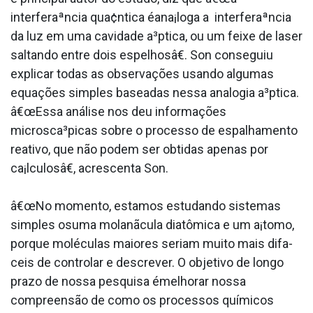
interferaªncia qua¢ntica éana¡loga a interferaªncia
da luz em uma cavidade a³ptica, ou um feixe de laser
saltando entre dois espelhosâ€. Son conseguiu
explicar todas as observações usando algumas
equações simples baseadas nessa analogia a³ptica.
â€œEssa análise nos deu informações
microsca³picas sobre o processo de espalhamento
reativo, que não podem ser obtidas apenas por
ca¡lculosâ€, acrescenta Son.
â€œNo momento, estamos estudando sistemas
simples osuma molanãcula diatômica e um a¡tomo,
porque moléculas maiores seriam muito mais difa­
ceis de controlar e descrever. O objetivo de longo
prazo de nossa pesquisa émelhorar nossa
compreensão de como os processos químicos