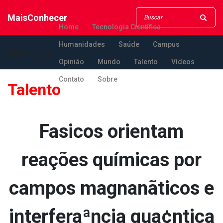
MaisConhecer
Home
Tecnologia Científica
Humanidades
Saúde
Campus
MaisConhecer
Opinião
Mundo
Talento
Vídeos
Contato
Sobre
Talento
Fa­sicos orientam
reações químicas por
campos magnanãticos e
interferaªncia qua¢ntica