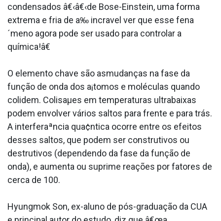
condensados â€‹â€‹de Bose-Einstein, uma forma
extrema e fria de a‰ incra­vel ver que esse fena
´meno agora pode ser usado para controlar a
química!â€
O elemento chave são asmudanças na fase da
função de onda dos a¡tomos e moléculas quando
colidem. Colisaµes em temperaturas ultrabaixas
podem envolver vários saltos para frente e para trás.
A interferaªncia qua¢ntica ocorre entre os efeitos
desses saltos, que podem ser construtivos ou
destrutivos (dependendo da fase da função de
onda), e aumenta ou suprime reações por fatores de
cerca de 100.
Hyungmok Son, ex-aluno de pós-graduação da CUA
e principal autor do estudo, diz que â€œa