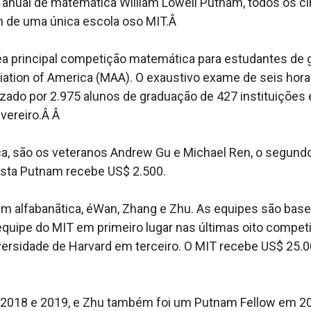
 anual de matemática William Lowell Putnam, todos os ci
 de uma única escola oso MIT.Â
a principal competição matemática para estudantes de 
iation of America (MAA). O exaustivo exame de seis hor
izado por 2.975 alunos de graduação de 427 instituiçõe
vereiro.Â Â
a, são os veteranos Andrew Gu e Michael Ren, o segund
sista Putnam recebe US$ 2.500.
em alfabanãtica, éWan, Zhang e Zhu. As equipes são bas
a equipe do MIT em primeiro lugar nas últimas oito compet
versidade de Harvard em terceiro. O MIT recebe US$ 25.0
2018 e 2019, e Zhu também foi um Putnam Fellow em 20