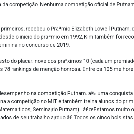
m da competição. Nenhuma competição oficial de Putnam
 primeiros, recebeu o Praªmio Elizabeth Lowell Putnam, 
 desde o ini­cio do praªmio em 1992, Kim também foi re
eminina no concurso de 2019.
sto do placar: nove dos pra³ximos 10 (cada um premiad
 78 rankings de menção honrosa. Entre os 105 melhores
esempenho na competição Putnam. a‰ uma conquista incr
ona a competição no MIT e também treina alunos do prim
Matema¡ticos, Semina¡rio Putnam) . â€œEstamos muito o
os de seu trabalho a¡rduo.â€ Todos os cinco bolsista