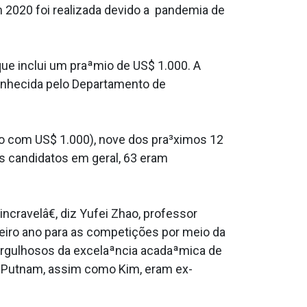
 2020 foi realizada devido a pandemia de
que inclui um praªmio de US$ 1.000. A
conhecida pelo Departamento de
o com US$ 1.000), nove dos pra³ximos 12
 candidatos em geral, 63 eram
a­velâ€, diz Yufei Zhao, professor
eiro ano para as competições por meio da
rgulhosos da excelaªncia acadaªmica de
s Putnam, assim como Kim, eram ex-