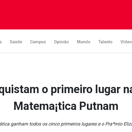
s
Saúde
Campus
Opinião
Mundo
Talento
Víde
quistam o primeiro lugar 
Matema¡tica Putnam
ica ganham todos os cinco primeiros lugares e o Praªmio Eli