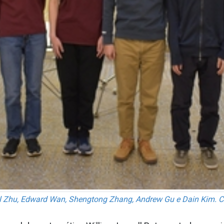
el Zhu, Edward Wan, Shengtong Zhang, Andrew Gu e Dain Kim. Cré