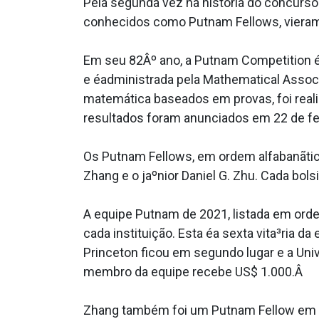
Pela segunda vez na história do concurso
conhecidos como Putnam Fellows, vieram
Em seu 82Âº ano, a Putnam Competition é
e éadministrada pela Mathematical Assoc
matemática baseados em provas, foi real
resultados foram anunciados em 22 de fe
Os Putnam Fellows, em ordem alfabanãtic
Zhang e o jaºnior Daniel G. Zhu. Cada bol
A equipe Putnam de 2021, listada em ord
cada instituição. Esta éa sexta vita³ria d
Princeton ficou em segundo lugar e a Uni
membro da equipe recebe US$ 1.000.Â
Zhang também foi um Putnam Fellow em 