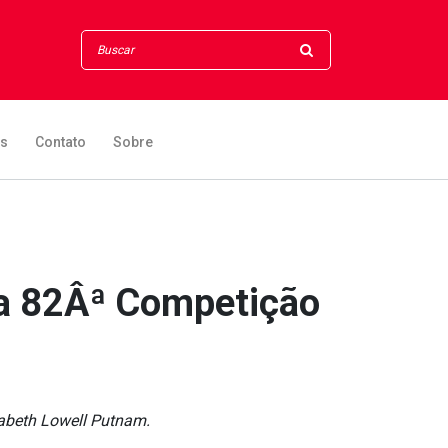
os
Contato
Sobre
na 82Âª Competição
zabeth Lowell Putnam.