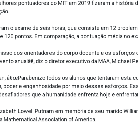
hores pontuadores do MIT em 2019 fizeram a história 
ção.
zeram o exame de seis horas, que consiste em 12 proble
de 120 pontos. Em comparação, a pontuação média no ex
sso dos orientadores do corpo docente e os esforços 
nto anualâ€, diz o diretor executivo da MAA, Michael P
man, â€œParabenizo todos os alunos que tentaram esta c
de, poder e engenhosidade por meio desses esforços. Es
esafiadores que a humanidade enfrenta hoje e enfrentara
izabeth Lowell Putnam em memória de seu marido Willia
a Mathematical Association of America.