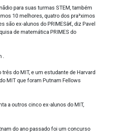
anãdio para suas turmas STEM, também
ximos 10 melhores, quatro dos pra³ximos
 são ex-alunos do PRIMESâ€, diz Pavel
squisa de matemática PRIMES do
 .
o três do MIT, e um estudante de Harvard
 do MIT que foram Putnam Fellows
ta a outros cinco ex-alunos do MIT,
utnam do ano passado foi um concurso