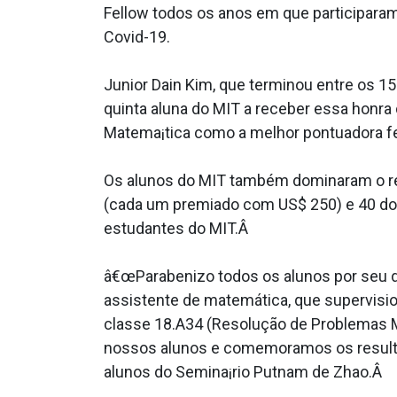
Fellow todos os anos em que participara
Covid-19.
Junior Dain Kim, que terminou entre os 15
quinta aluna do MIT a receber essa honra
Matema¡tica como a melhor pontuadora f
Os alunos do MIT também dominaram o re
(cada um premiado com US$ 250) e 40 dos
estudantes do MIT.Â
â€œParabenizo todos os alunos por seu d
assistente de matemática, que supervisi
classe 18.A34 (Resolução de Problemas 
nossos alunos e comemoramos os resultad
alunos do Semina¡rio Putnam de Zhao.Â