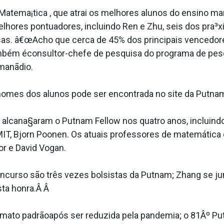
atema¡tica , que atrai os melhores alunos do ensino m
lhores pontuadores, incluindo Ren e Zhu, seis dos pra³
s. â€œAcho que cerca de 45% dos principais vencedores
ambém éconsultor-chefe de pesquisa do programa de pe
manãdio.
nomes dos alunos pode ser encontrada no site da Putnam
s alcana§aram o Putnam Fellow nos quatro anos, incluind
IT, Bjorn Poonen. Os atuais professores de matemática
r e David Vogan.
oncurso são três vezes bolsistas da Putnam; Zhang se jun
sta honra.Â Â
rmato padrãoapós ser reduzida pela pandemia; o 81Âº P