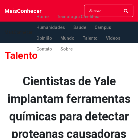
MaisConhecer
Home
Tecnologia Científica
Humanidades
Saúde
Campus
MaisConhecer
Opinião
Mundo
Talento
Vídeos
Contato
Sobre
Talento
Cientistas de Yale
implantam ferramentas
químicas para detectar
protea­nas causadoras