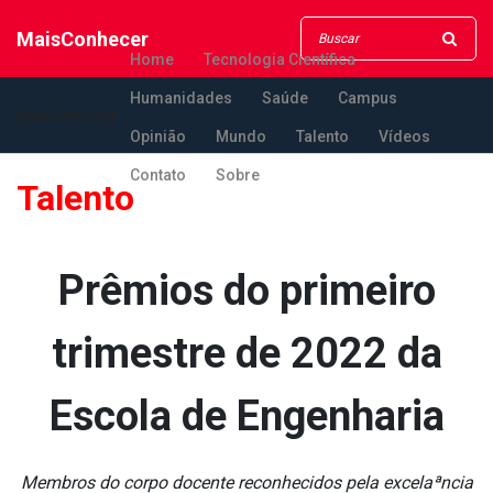
MaisConhecer
Home
Tecnologia Científica
Humanidades
Saúde
Campus
MaisConhecer
Opinião
Mundo
Talento
Vídeos
Contato
Sobre
Talento
Prêmios do primeiro
trimestre de 2022 da
Escola de Engenharia
Membros do corpo docente reconhecidos pela excelaªncia