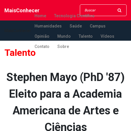
MaisConhecer
Home
Tecnologia Científica
Humanidades
Saúde
Campus
MaisConhecer
Opinião
Mundo
Talento
Vídeos
Contato
Sobre
Talento
Stephen Mayo (PhD '87)
Eleito para a Academia
Americana de Artes e
Ciências