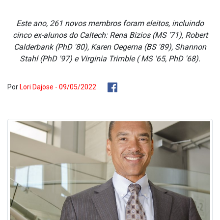
Este ano, 261 novos membros foram eleitos, incluindo
cinco ex-alunos do Caltech: Rena Bizios (MS '71), Robert
Calderbank (PhD '80), Karen Oegema (BS '89), Shannon
Stahl (PhD '97) e Virginia Trimble ( MS '65, PhD '68).
Por
Lori Dajose - 09/05/2022