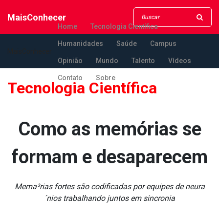
MaisConhecer
Home
Tecnologia Científica
Humanidades
Saúde
Campus
MaisConhecer
Opinião
Mundo
Talento
Vídeos
Contato
Sobre
Tecnologia Científica
Como as memórias se
formam e desaparecem
Mema³rias fortes são codificadas por equipes de neura
´nios trabalhando juntos em sincronia