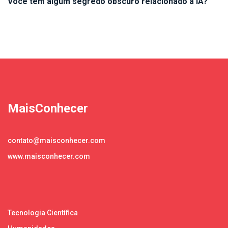
Você tem algum segredo obscuro relacionado à IA?
MaisConhecer
contato@maisconhecer.com
www.maisconhecer.com
Tecnologia Científica