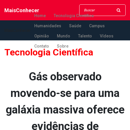
MaisConhecer
Home
Tecnologia Científica
Humanidades
Saúde
Campus
MaisConhecer
Opinião
Mundo
Talento
Vídeos
Contato
Sobre
Tecnologia Científica
Gás observado
movendo-se para uma
galáxia massiva oferece
evidências de