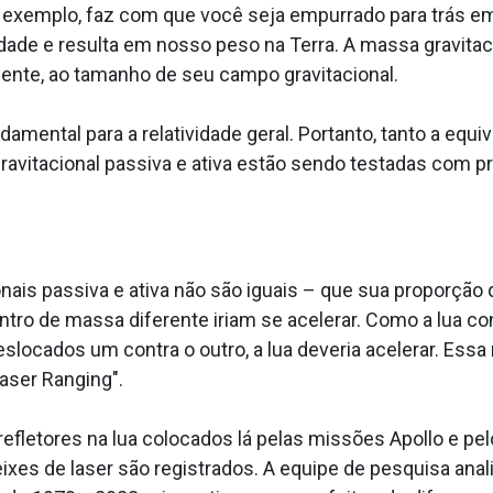
or exemplo, faz com que você seja empurrado para trás em
dade e resulta em nosso peso na Terra. A massa gravitaci
ente, ao tamanho de seu campo gravitacional.
mental para a relatividade geral. Portanto, tanto a equiv
ravitacional passiva e ativa estão sendo testadas com p
is passiva e ativa não são iguais – que sua proporção 
ntro de massa diferente iriam se acelerar. Como a lua 
slocados um contra o outro, a lua deveria acelerar. Ess
Laser Ranging".
 refletores na lua colocados lá pelas missões Apollo e pe
ixes de laser são registrados. A equipe de pesquisa ana