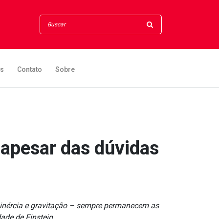
os
Contato
Sobre
, apesar das dúvidas
 inércia e gravitação – sempre permanecem as
de de Einstein...