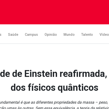
s
Saúde
Campus
Opinião
Mundo
Talento
Víde
ade de Einstein reafirmada
dos físicos quânticos
undamental é que as diferentes propriedades da massa – peso,
o umas às outras. Sem essa equivalência, a teoria da relativida