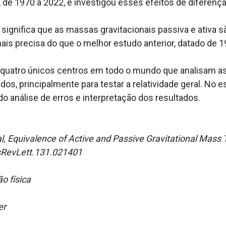
 de 1970 a 2022, e investigou esses efeitos de diferenç
significa que as massas gravitacionais passiva e ativa 
is precisa do que o melhor estudo anterior, datado de 1
quatro únicos centros em todo o mundo que analisam as m
os, principalmente para testar a relatividade geral. No est
o análise de erros e interpretação dos resultados.
l, Equivalence of Active and Passive Gravitational Mass 
ysRevLett.131.021401
ão física
er