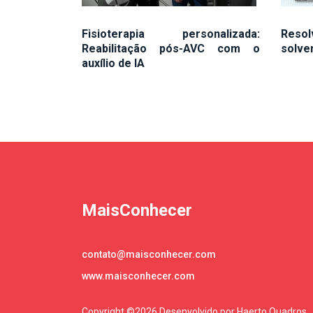
Fisioterapia personalizada:
Reso
Reabilitação pós-AVC com o
solve
auxílio de IA
MaisConhecer
contato@maisconhecer.com
www.maisconhecer.com
Copyright ©
2026 Desenvolvido por Haerto Quadros