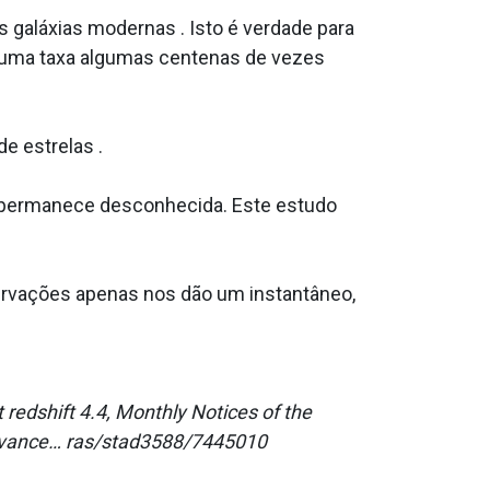
 galáxias modernas . Isto é verdade para
a uma taxa algumas centenas de vezes
e estrelas .
m permanece desconhecida. Este estudo
ervações apenas nos dão um instantâneo,
 redshift 4.4, Monthly Notices of the
dvance… ras/stad3588/7445010