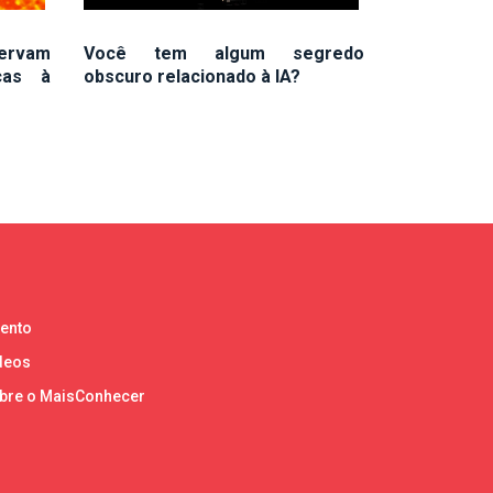
servam
Você tem algum segredo
cas à
obscuro relacionado à IA?
lento
deos
bre o MaisConhecer