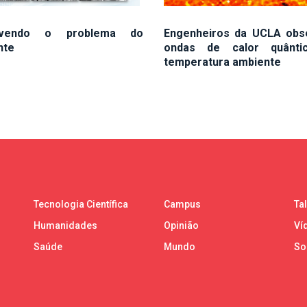
lvendo o problema do
Engenheiros da UCLA ob
nte
ondas de calor quânti
temperatura ambiente
Tecnologia Científica
Campus
Ta
Humanidades
Opinião
Ví
Saúde
Mundo
So