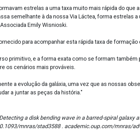
formavam estrelas a uma taxa muito mais rápida do que as
assa semelhante à da nossa Via Láctea, forma estrelas 
 Associada Emily Wisnioski.
necido para acompanhar esta rápida taxa de formação d
iverso primitivo, e a forma exata como se formam també
e os cenários mais prováveis.
mente a evolução da galáxia, uma vez que as nossas obs
r a juntar as peças da história."
etecting a disk bending wave in a barred-spiral galaxy at
I: 10.1093/mnras/stad3588 . academic.oup.com/mnras/a