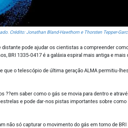
bado. Crédito: Jonathan Bland-Hawthorn e Thorsten Tepper-Garc
 distante pode ajudar os cientistas a compreender como
os, BRI 1335-0417 é a galáxia espiral mais antiga e mais
isse que o telescópio de última geração ALMA permitiu-lhe
 ??em saber como o gás se movia para dentro e através da
estrelas e pode dar-nos pistas importantes sobre como 
am não só capturar o movimento do gás em torno de BRI