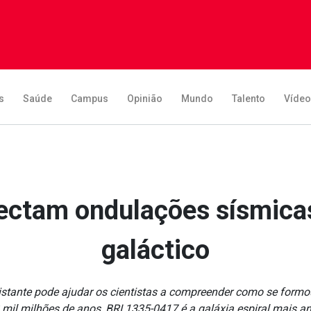
s
Saúde
Campus
Opinião
Mundo
Talento
Víde
ctam ondulações sísmicas
galáctico
tante pode ajudar os cientistas a compreender como se formo
 mil milhões de anos, BRI 1335-0417 é a galáxia espiral mais ant