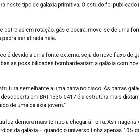
 neste tipo de galáxia primitiva. O estudo foi publicado 
e estrelas em rotação, gás e poeira, move-se de uma fo
edra ser atirada nele.
co é devido a uma fonte externa, seja do novo fluxo de g
Ambas as possibilidades bombardeariam a galáxia com no
trutura semelhante a uma barra no disco. As barras gal
ra descoberta em BRI 1335-0417 é a estrutura mais distan
co de uma galáxia jovem."
ua luz demora mais tempo a chegar à Terra. As imagens 
dios da galáxia – quando o universo tinha apenas 10% da