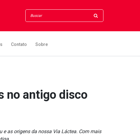
os
Contato
Sobre
 no antigo disco
u e as origens da nossa Via Láctea. Com mais
iga...