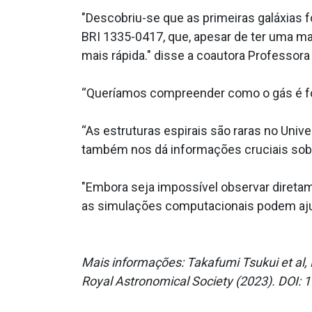
"Descobriu-se que as primeiras galáxias 
BRI 1335-0417, que, apesar de ter uma m
mais rápida." disse a coautora Professora
“Queríamos compreender como o gás é for
“As estruturas espirais são raras no Un
também nos dá informações cruciais sobr
"Embora seja impossível observar direta
as simulações computacionais podem ajuda
Mais informações: Takafumi Tsukui et al, D
Royal Astronomical Society (2023). DO