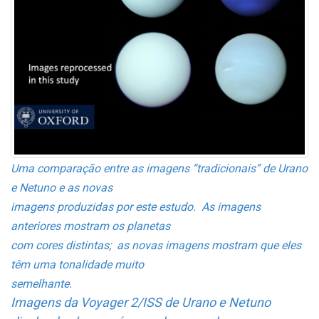
Uma comparação entre as imagens “tradicionais” de Urano
e Netuno e as novas
imagens produzidas por este estudo. As imagens
anteriores mostram os planetas
com cores distintas; as novas imagens mostram que eles
têm uma tonalidade muito
semelhante.
Imagens da Voyager 2/ISS de Urano e Netuno