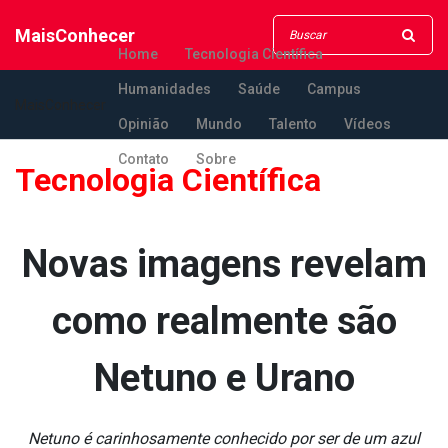
MaisConhecer
Home
Tecnologia Científica
Humanidades
Saúde
Campus
MaisConhecer
Opinião
Mundo
Talento
Vídeos
Contato
Sobre
Tecnologia Científica
Novas imagens revelam
como realmente são
Netuno e Urano
Netuno é carinhosamente conhecido por ser de um azul