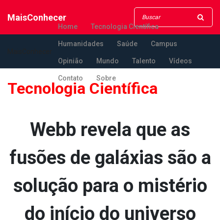
MaisConhecer
Home
Tecnologia Científica
Humanidades
Saúde
Campus
MaisConhecer
Opinião
Mundo
Talento
Vídeos
Contato
Sobre
Tecnologia Científica
Webb revela que as
fusões de galáxias são a
solução para o mistério
do início do universo