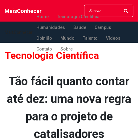
MaisConhecer
Home
Tecnologia Científica
Humanidades
Saúde
Campus
MaisConhecer
Opinião
Mundo
Talento
Vídeos
Contato
Sobre
Tecnologia Científica
Tão fácil quanto contar
até dez: uma nova regra
para o projeto de
catalisadores